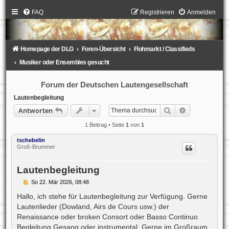
FAQ
Registrieren
Anmelden
Homepage der DLG
Foren-Übersicht
Flohmarkt / Classifieds
Musiker oder Ensembles gesucht
Forum der Deutschen Lautengesellschaft
Lautenbegleitung
Suche
Erweiterte S
Antworten
1 Beitrag • Seite
1
von
1
tschebelin
Groß-Brummer
Lautenbegleitung
B
So 22. Mär 2026, 08:48
e
i
Hallo, ich stehe für Lautenbegleitung zur Verfügung. Gerne
t
Lautenlieder (Dowland, Airs de Cours usw.) der
r
a
Renaissance oder broken Consort oder Basso Continuo
g
Begleitung Gesang oder instrumental. Gerne im Großraum