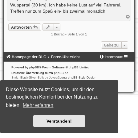
Wuppertal (30 km). Ich habe keine Lust auf viel Fahrerei.
Treffen nur zum Spaß ein- bis zweimal monatlich.
N
a
c
Antworten
h
o
1 Beitrag • Seite
1
von
1
b
e
Gehe zu
n
Homepage der DLG
Foren-Übersicht
Impressum
Powered by
phpBB
® Forum Software © phpBB Limited
Deutsche Übersetzung durch
phpBB.de
Style: Black-Silver-Split by Joyce&Luna
phpBB-Style-Design
Datenschutz
|
Nutzungsbedingungen
Diese Website nutzt Cookies, um dir den
bestmöglichen Komfort bei der Nutzung zu
bieten.
Mehr erfahren
Verstanden!