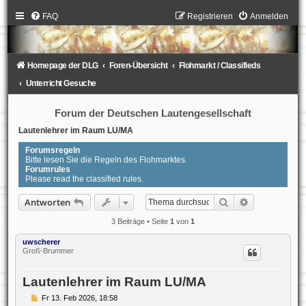
FAQ
Registrieren
Anmelden
Homepage der DLG
Foren-Übersicht
Flohmarkt / Classifieds
Unterricht Gesuche
Forum der Deutschen Lautengesellschaft
Lautenlehrer im Raum LU/MA
Forumsregeln
Bitte lesen Sie die Regeln des Flohmarktes.
Forumrules
Please read the classified rules.
Suche
Erweiterte S
Antworten
3 Beiträge • Seite
1
von
1
uwscherer
Groß-Brummer
Lautenlehrer im Raum LU/MA
B
Fr 13. Feb 2026, 18:58
e