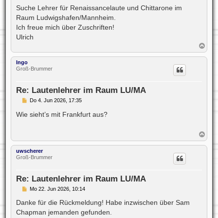
i
Suche Lehrer für Renaissancelaute und Chittarone im
t
Raum Ludwigshafen/Mannheim.
r
a
Ich freue mich über Zuschriften!
g
Ulrich
N
a
c
Ingo
h
Groß-Brummer
o
b
e
Re: Lautenlehrer im Raum LU/MA
n
B
Do 4. Jun 2026, 17:35
e
i
Wie sieht’s mit Frankfurt aus?
t
r
a
N
g
a
c
uwscherer
h
Groß-Brummer
o
b
e
Re: Lautenlehrer im Raum LU/MA
n
B
Mo 22. Jun 2026, 10:14
e
i
Danke für die Rückmeldung! Habe inzwischen über Sam
t
Chapman jemanden gefunden.
r