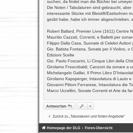
suchen, da findet man die Bücher bei umeyer
r
a
Die Noten / Tabulaturen sind gebraucht, aber 
g
interessante Stücke mit Bleistift/Eselsohren mar
geübt habe, habe ich immer abgeschrieben, a
Robert Ballard, Premier Livre (1611) Centre N
Mauritio Cazzati, Correnti, e Balletti per sona
Filippo Dalla Casa, Suonate di Celebri Auttori
Gio. Batista Fontana, Sonate per il Violino, o 
Edizioni Scelte
Gio. Paolo Foscarini, Li Cinque Libri della Chi
Girolamo Frescobaldi, Canzoni da sonare a una,
Michelangelo Galilei, Il Primo Libro D'Intavolat
Girolamo Kapsperger, Intavolatura di Lauto e d
Giovanni Pittoni Ferrarese, Intavolatura die Ti
Marco Uccellini, Sonate Correnti et Arie da fa
Antworten
Zurück zu „Tabulaturen und Noten Angebote“
Homepage der DLG
Foren-Übersicht