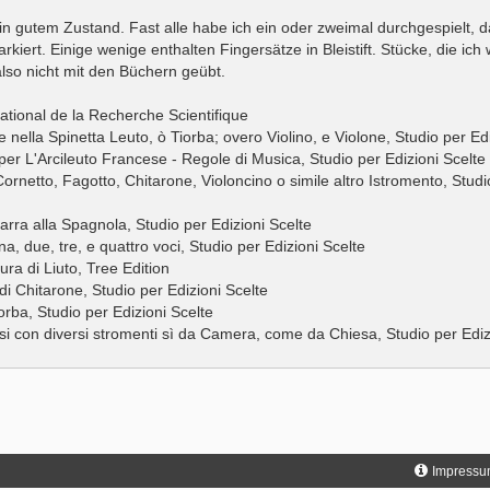
.
in gutem Zustand. Fast alle habe ich ein oder zweimal durchgespielt, d
kiert. Einige wenige enthalten Fingersätze in Bleistift. Stücke, die ich w
lso nicht mit den Büchern geübt.
ational de la Recherche Scientifique
re nella Spinetta Leuto, ò Tiorba; overo Violino, e Violone, Studio per Ed
 per L'Arcileuto Francese - Regole di Musica, Studio per Edizioni Scelte
Cornetto, Fagotto, Chitarone, Violoncino o simile altro Istromento, Studi
tarra alla Spagnola, Studio per Edizioni Scelte
 due, tre, e quattro voci, Studio per Edizioni Scelte
ura di Liuto, Tree Edition
i Chitarone, Studio per Edizioni Scelte
orba, Studio per Edizioni Scelte
rsi con diversi stromenti sì da Camera, come da Chiesa, Studio per Ediz
Impressu