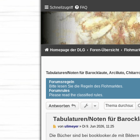
Schnellzugriff
FAQ
Homepage der DLG
Foren-Übersicht
Flohmarkt
Tabulaturen/Noten für Barocklaute, Arciliuto, Chitarr
Forumsregeln
Bitte lesen Sie die Regeln des Flohmarktes.
Forumrules
Please read the classified rules.
Antworten
Tabulaturen/Noten für Barockla
B
von
ulimeyer
»
Di 9. Jun 2026, 11:25
e
i
Die Bücher sind bei booklooker.de mit Bildern
t