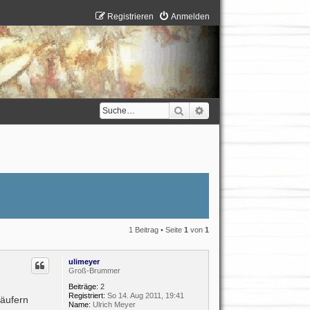
Registrieren
Anmelden
Suche
Erweiterte Suche
1 Beitrag • Seite
1
von
1
ulimeyer
Groß-Brummer
Beiträge:
2
Registriert:
So 14. Aug 2011, 19:41
käufern
Name:
Ulrich Meyer