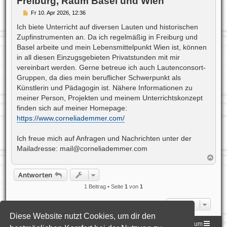
Freiburg, Raum Basel und Wien
B
Fr 10. Apr 2026, 12:36
e
i
Ich biete Unterricht auf diversen Lauten und historischen
t
Zupfinstrumenten an. Da ich regelmäßig in Freiburg und
r
a
Basel arbeite und mein Lebensmittelpunkt Wien ist, können
g
in all diesen Einzugsgebieten Privatstunden mit mir
vereinbart werden. Gerne betreue ich auch Lautenconsort-
Gruppen, da dies mein beruflicher Schwerpunkt als
Künstlerin und Pädagogin ist. Nähere Informationen zu
meiner Person, Projekten und meinem Unterrichtskonzept
finden sich auf meiner Homepage:
https://www.corneliademmer.com/
Ich freue mich auf Anfragen und Nachrichten unter der
Mailadresse:
mail@corneliademmer.com
N
a
c
Antworten
h
o
1 Beitrag • Seite
1
von
1
b
e
Gehe zu
n
Diese Website nutzt Cookies, um dir den
Homepage der DLG
Foren-Übersicht
Impressum