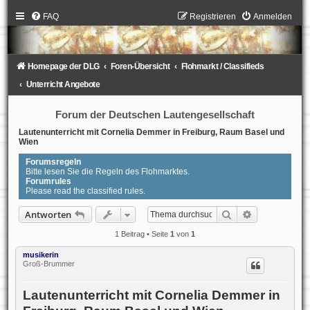
FAQ
Registrieren
Anmelden
Homepage der DLG
Foren-Übersicht
Flohmarkt / Classifieds
Unterricht Angebote
Forum der Deutschen Lautengesellschaft
Lautenunterricht mit Cornelia Demmer in Freiburg, Raum Basel und
Wien
Forumsregeln
Bitte lesen Sie die Regeln des Flohmarktes.
Forumrules
Please read the classified rules.
Suche
Erweiterte S
Antworten
1 Beitrag • Seite
1
von
1
musikerin
Groß-Brummer
Lautenunterricht mit Cornelia Demmer in