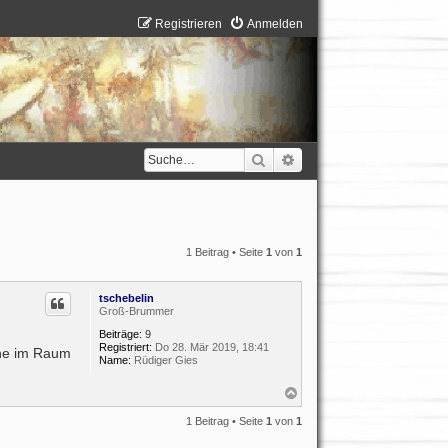
Registrieren
Anmelden
Suche
Erweiterte Suche
1 Beitrag • Seite
1
von
1
tschebelin
Groß-Brummer
Beiträge:
9
Registriert:
Do 28. Mär 2019, 18:41
rne im Raum
Name:
Rüdiger Gies
N
a
c
1 Beitrag • Seite
1
von
1
h