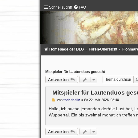
Schnellzugriff
FAQ
Homepage der DLG
Foren-Übersicht
Flohmarkt
Mitspieler für Lautenduos gesucht
Antworten
Mitspieler für Lautenduos ges
B
von
tschebelin
»
So 22. Mär 2026, 08:40
e
i
Hallo, ich suche jemanden der/die Lust hat,
t
Wuppertal. Ein bis zweimal monatlich treffen
r
a
g
Antworten