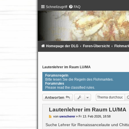
Schnellzugriff
FAQ
Homepage der DLG
Foren-Übersicht
Flohmarkt
Lautenlehrer im Raum LU/MA
Forumsregeln
Bitte lesen Sie die Regeln des Flohmarktes.
Forumrules
Please read the classified rules.
Antworten
Lautenlehrer im Raum LU/MA
B
von
uwscherer
»
Fr 13. Feb 2026, 18:58
e
i
Suche Lehrer für Renaissancelaute und Chi
t