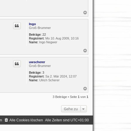
N
a
c
Ingo
h
Groß-Brummer
o
b
Beiträge:
22
e
Registriert:
Mo 10. Aug 2009, 10:16
n
Name:
Ingo Negwer
N
a
c
uwscherer
h
Groß-Brummer
o
b
Beiträge:
3
e
Registriert:
Sa 2. Mär 2024, 12:07
n
Name:
Ulrich Scherer
N
a
c
3 Beiträge • Seite
1
von
1
h
o
Gehe zu
b
e
n
m
Alle Cookies löschen
Alle Zeiten sind
UTC+01:00