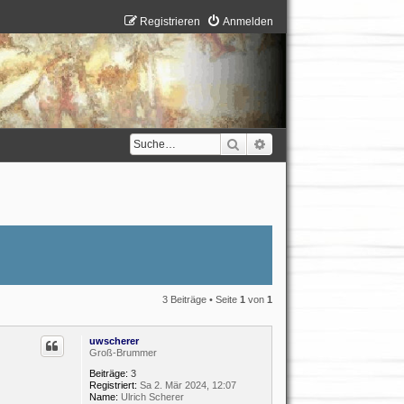
Registrieren
Anmelden
Suche
Erweiterte Suche
3 Beiträge • Seite
1
von
1
uwscherer
Groß-Brummer
Beiträge:
3
Registriert:
Sa 2. Mär 2024, 12:07
Name:
Ulrich Scherer