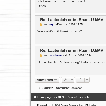
Ich freue mich über Zuschriften!
r
a
Ulrich
g
Re: Lautenlehrer im Raum LU/MA
B
von
Ingo
»
Do 4. Jun 2026, 17:35
e
i
Wie sieht’s mit Frankfurt aus?
t
r
a
g
Re: Lautenlehrer im Raum LU/MA
B
von
uwscherer
»
Mo 22. Jun 2026, 10:14
e
i
Danke für die Rückmeldung! Habe inzwisch
t
r
a
g
Antworten
Zurück zu „Unterricht Gesuche“
Homepage der DLG
Foren-Übersicht
Powered by
phpBB
® Forum Software © phpBB Limited