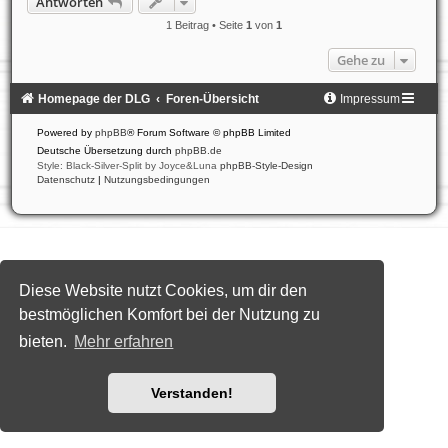
Antworten
h
o
1 Beitrag • Seite
1
von
1
b
e
Gehe zu
n
Homepage der DLG
Foren-Übersicht
Impressum
Powered by
phpBB
® Forum Software © phpBB Limited
Deutsche Übersetzung durch
phpBB.de
Style: Black-Silver-Split by Joyce&Luna
phpBB-Style-Design
Datenschutz
|
Nutzungsbedingungen
Diese Website nutzt Cookies, um dir den
bestmöglichen Komfort bei der Nutzung zu
bieten.
Mehr erfahren
Verstanden!