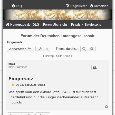
FAQ
Registrieren
Anmelden
Homepage der DLG
Foren-Übersicht
Praxis
Spielpraxis
Forum der Deutschen Lautengesellschaft
Fingersatz
Suche
Erweiterte S
Antworten
1 Beitrag • Seite
1
von
1
mwx
Klein-Brummer
Fingersatz
B
Do 18. Sep 2025, 05:58
e
i
Wie greift man den Akkord [dffc], 3452 ist für mich fast
t
überdehnt und nur die Finger nacheinander aufsetzend
r
a
möglich.
g
N
a
c