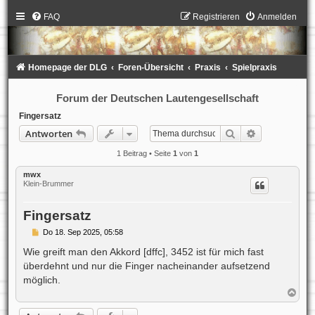
FAQ
Registrieren
Anmelden
Homepage der DLG
Foren-Übersicht
Praxis
Spielpraxis
Forum der Deutschen Lautengesellschaft
Fingersatz
Suche
Erweiterte S
Antworten
1 Beitrag • Seite
1
von
1
mwx
Klein-Brummer
Fingersatz
B
Do 18. Sep 2025, 05:58
e
i
Wie greift man den Akkord [dffc], 3452 ist für mich fast
t
überdehnt und nur die Finger nacheinander aufsetzend
r
a
möglich.
g
N
a
c