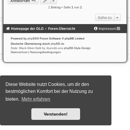
Antworten
h
o
1 Beitrag • Seite
1
von
1
b
e
Gehe zu
n
Homepage der DLG
Foren-Übersicht
Impressum
Powered by
phpBB
® Forum Software © phpBB Limited
Deutsche Übersetzung durch
phpBB.de
Style: Black-Silver-Split by Joyce&Luna
phpBB-Style-Design
Datenschutz
|
Nutzungsbedingungen
Diese Website nutzt Cookies, um dir den
bestmöglichen Komfort bei der Nutzung zu
bieten.
Mehr erfahren
Verstanden!