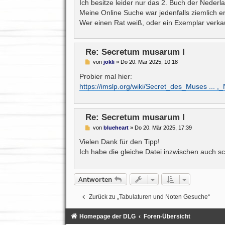
Ich besitze leider nur das 2. Buch der Neder
r
a
Meine Online Suche war jedenfalls ziemlich erf
g
Wer einen Rat weiß, oder ein Exemplar verka
Re: Secretum musarum I
B
von
jokli
»
Do 20. Mär 2025, 10:18
e
i
Probier mal hier:
t
https://imslp.org/wiki/Secret_des_Muses ... ,_
r
a
g
Re: Secretum musarum I
B
von
blueheart
»
Do 20. Mär 2025, 17:39
e
i
Vielen Dank für den Tipp!
t
Ich habe die gleiche Datei inzwischen auch sc
r
a
g
Antworten
Zurück zu „Tabulaturen und Noten Gesuche“
Homepage der DLG
Foren-Übersicht