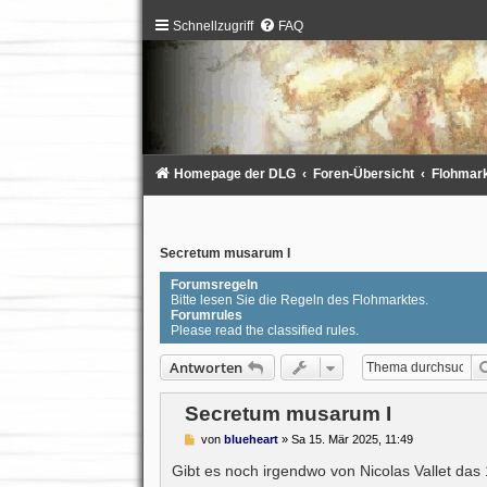
Schnellzugriff
FAQ
Homepage der DLG
Foren-Übersicht
Flohmarkt
Secretum musarum I
Forumsregeln
Bitte lesen Sie die Regeln des Flohmarktes.
Forumrules
Please read the classified rules.
Antworten
Secretum musarum I
B
von
blueheart
»
Sa 15. Mär 2025, 11:49
e
i
Gibt es noch irgendwo von Nicolas Vallet da
t