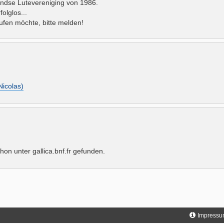
landse Lutevereniging von 1986.
olglos...
ufen möchte, bitte melden!
Nicolas)
hon unter gallica.bnf.fr gefunden.
Impressu