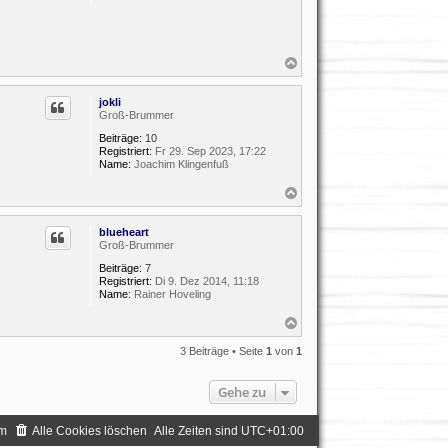
N
a
c
jokli
h
Groß-Brummer
o
b
Beiträge:
10
e
Registriert:
Fr 29. Sep 2023, 17:22
n
Name:
Joachim Klingenfuß
N
a
c
blueheart
h
Groß-Brummer
o
b
Beiträge:
7
e
Registriert:
Di 9. Dez 2014, 11:18
n
Name:
Rainer Hoveling
N
a
c
3 Beiträge • Seite
1
von
1
h
o
Gehe zu
b
e
n
m
Alle Cookies löschen
Alle Zeiten sind
UTC+01:00