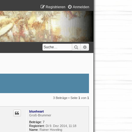
Registrieren
Anmelden
Suche
Erweiterte Suche
3 Beiträge • Seite
1
von
1
blueheart
Groß-Brummer
Beiträge:
7
Registriert:
Di 9. Dez 2014, 11:18
Name:
Rainer Hoveling