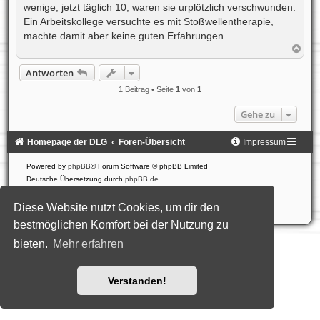
wenige, jetzt täglich 10, waren sie urplötzlich verschwunden.
Ein Arbeitskollege versuchte es mit Stoßwellentherapie,
machte damit aber keine guten Erfahrungen.
N
a
c
Antworten
h
o
1 Beitrag • Seite
1
von
1
b
e
Gehe zu
n
Homepage der DLG
Foren-Übersicht
Impressum
Powered by
phpBB
® Forum Software © phpBB Limited
Deutsche Übersetzung durch
phpBB.de
Style: Black-Silver-Split by Joyce&Luna
phpBB-Style-Design
Datenschutz
|
Nutzungsbedingungen
Diese Website nutzt Cookies, um dir den
bestmöglichen Komfort bei der Nutzung zu
bieten.
Mehr erfahren
Verstanden!