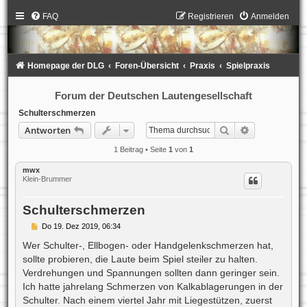
FAQ
Registrieren
Anmelden
Homepage der DLG
Foren-Übersicht
Praxis
Spielpraxis
Forum der Deutschen Lautengesellschaft
Schulterschmerzen
Suche
Erweiterte S
Antworten
1 Beitrag • Seite
1
von
1
mwx
Klein-Brummer
Schulterschmerzen
B
Do 19. Dez 2019, 06:34
e
i
Wer Schulter-, Ellbogen- oder Handgelenkschmerzen hat,
t
sollte probieren, die Laute beim Spiel steiler zu halten.
r
a
Verdrehungen und Spannungen sollten dann geringer sein.
g
Ich hatte jahrelang Schmerzen von Kalkablagerungen in der
Schulter. Nach einem viertel Jahr mit Liegestützen, zuerst