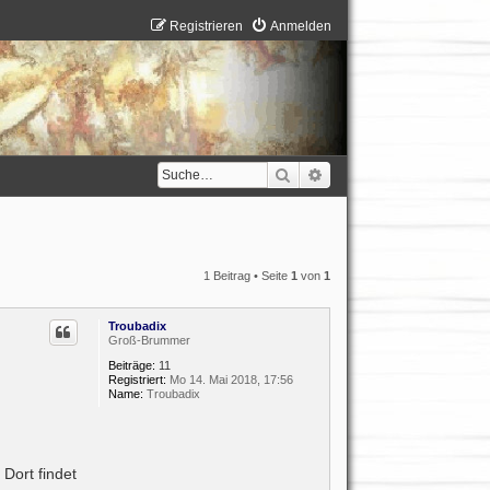
Registrieren
Anmelden
Suche
Erweiterte Suche
1 Beitrag • Seite
1
von
1
Troubadix
Groß-Brummer
Beiträge:
11
Registriert:
Mo 14. Mai 2018, 17:56
Name:
Troubadix
 Dort findet