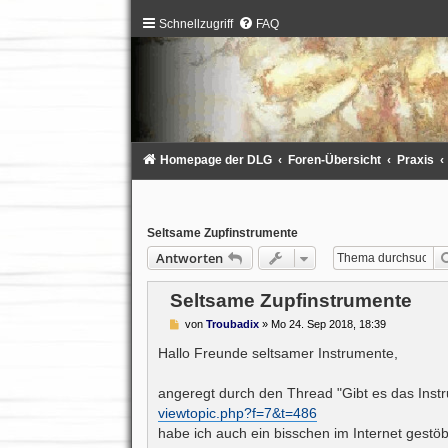
Schnellzugriff
FAQ
Homepage der DLG
Foren-Übersicht
Praxis
Seltsame Zupfinstrumente
Antworten
Seltsame Zupfinstrumente
B
von
Troubadix
»
Mo 24. Sep 2018, 18:39
e
i
Hallo Freunde seltsamer Instrumente,
t
r
a
angeregt durch den Thread "Gibt es das Inst
g
viewtopic.php?f=7&t=486
habe ich auch ein bisschen im Internet gestöbe