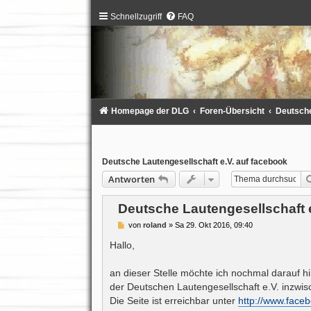
Schnellzugriff
FAQ
Homepage der DLG
Foren-Übersicht
Deutsche
Deutsche Lautengesellschaft e.V. auf facebook
Antworten
Deutsche Lautengesellschaft e
B
von
roland
»
Sa 29. Okt 2016, 09:40
e
i
Hallo,
t
r
a
an dieser Stelle möchte ich nochmal darauf hi
g
der Deutschen Lautengesellschaft e.V. inzwis
Die Seite ist erreichbar unter
http://www.faceb