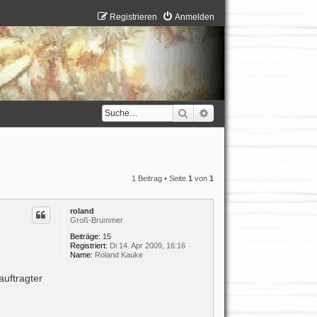
Registrieren
Anmelden
Suche
Erweiterte Suche
1 Beitrag • Seite
1
von
1
roland
Groß-Brummer
Beiträge:
15
Registriert:
Di 14. Apr 2009, 16:16
Name:
Roland Kauke
auftragter