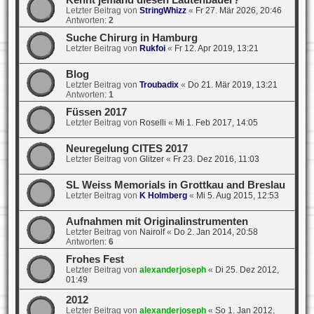
Kennt jemand diesen Lautenbauer?
Letzter Beitrag von
StringWhizz
«
Fr 27. Mär 2026, 20:46
Antworten:
2
Suche Chirurg in Hamburg
Letzter Beitrag von
Rukfoi
«
Fr 12. Apr 2019, 13:21
Blog
Letzter Beitrag von
Troubadix
«
Do 21. Mär 2019, 13:21
Antworten:
1
Füssen 2017
Letzter Beitrag von
Roselli
«
Mi 1. Feb 2017, 14:05
Neuregelung CITES 2017
Letzter Beitrag von
Glitzer
«
Fr 23. Dez 2016, 11:03
SL Weiss Memorials in Grottkau and Breslau
Letzter Beitrag von
K Holmberg
«
Mi 5. Aug 2015, 12:53
Aufnahmen mit Originalinstrumenten
Letzter Beitrag von
Nairolf
«
Do 2. Jan 2014, 20:58
Antworten:
6
Frohes Fest
Letzter Beitrag von
alexanderjoseph
«
Di 25. Dez 2012,
01:49
2012
Letzter Beitrag von
alexanderjoseph
«
So 1. Jan 2012,