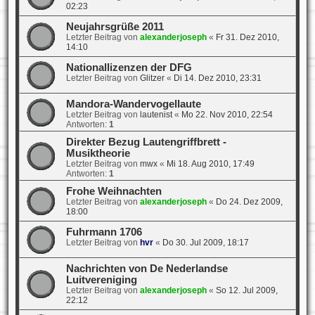
02:23
Neujahrsgrüße 2011
Letzter Beitrag von
alexanderjoseph
«
Fr 31. Dez 2010,
14:10
Nationallizenzen der DFG
Letzter Beitrag von
Glitzer
«
Di 14. Dez 2010, 23:31
Mandora-Wandervogellaute
Letzter Beitrag von
lautenist
«
Mo 22. Nov 2010, 22:54
Antworten:
1
Direkter Bezug Lautengriffbrett -
Musiktheorie
Letzter Beitrag von
mwx
«
Mi 18. Aug 2010, 17:49
Antworten:
1
Frohe Weihnachten
Letzter Beitrag von
alexanderjoseph
«
Do 24. Dez 2009,
18:00
Fuhrmann 1706
Letzter Beitrag von
hvr
«
Do 30. Jul 2009, 18:17
Nachrichten von De Nederlandse
Luitvereniging
Letzter Beitrag von
alexanderjoseph
«
So 12. Jul 2009,
22:12