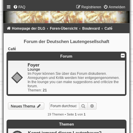
FAQ
Registrieren
Anmelden
Homepage der DLG
Foren-Übersicht
Boulevard
Café
Forum der Deutschen Lautengesellschaft
Café
Forum
Foyer
Lounge
Im Foyer können Sie über das Forum diskutieren.
Anregungen und Kritik werden hier entgegengenommen.
In the lounge you can make suggestions and criticize the
forum.
Themen:
21
Suche
Erweiterte Suche
Neues Thema
19 Themen • Seite
1
von
1
Themen