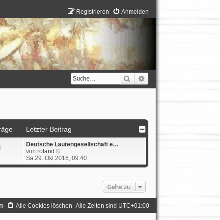
Registrieren
Anmelden
Suche
Erweiterte Suche
räge
Letzter Beitrag
Deutsche Lautengesellschaft e…
1
N
von
roland
e
Sa 29. Okt 2016, 09:40
u
e
s
t
Gehe zu
e
r
m
Alle Cookies löschen
B
Alle Zeiten sind
UTC+01:00
e
i