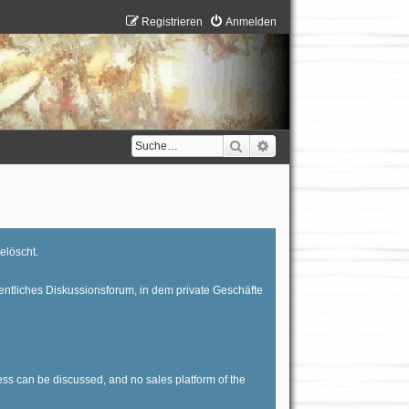
Registrieren
Anmelden
Suche
Erweiterte Suche
elöscht.
entliches Diskussionsforum, in dem private Geschäfte
ess can be discussed, and no sales platform of the