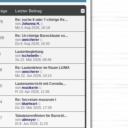
räge
Letzter Beitrag
Re: suche 8 oder 7-chörige Re…
78
N
von
Johanna H.
e
Mo 3. Aug 2026, 16:19
u
e
Re: 14-chörige Barocklaute vo…
09
N
s
von
uwscherer
e
t
Do 6. Aug 2026, 16:30
u
e
e
r
Lautenbegleitung
6
N
s
B
von
tschebelin
e
t
e
So 22. Mär 2026, 08:48
u
e
i
e
r
t
Re: Lautenlehrer im Raum LU/MA
8
s
B
N
r
von
uwscherer
t
e
e
a
Mo 22. Jun 2026, 10:14
e
i
u
g
r
t
e
Lautenunterricht mit Cornelia…
0
N
B
r
s
von
musikerin
e
e
a
t
Fr 10. Apr 2026, 12:36
u
i
g
e
e
t
r
Re: Secretum musarum I
4
N
s
r
B
von
blueheart
e
t
a
e
Do 20. Mär 2025, 17:39
u
e
g
i
e
r
t
Tabulaturen/Noten für Barockl…
7
N
s
B
r
von
ulimeyer
e
t
e
a
Di 9. Jun 2026, 11:25
u
e
i
g