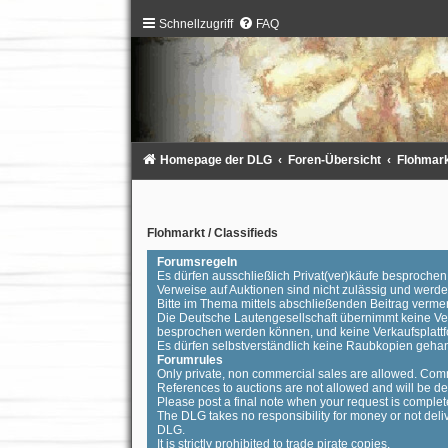
Schnellzugriff
FAQ
Homepage der DLG
Foren-Übersicht
Flohmarkt
Flohmarkt / Classifieds
Forumsregeln
Es dürfen ausschließlich Privat(ver)käufe besproch
Verweise auf Auktionen sind nicht zulässig und wer
Bitte im Thema mittels abschließenden Beitrag vermer
Die Deutsche Lautengesellschaft übernimmt keine Vera
besprochen werden können, und keine Verkaufsplattf
Es dürfen selbstverständlich keine Raubkopien geha
Forumrules
Only private, non commercial sales are allowed. Comm
References to auctions are not allowed and will be de
Please post a final note when your request is complet
The DLG takes no responsibility for money or not deli
DLG.
It is strictly prohibited to trade pirate copies.