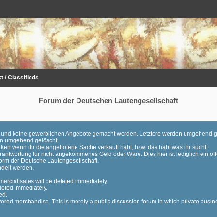
 / Classifieds
Forum der Deutschen Lautengesellschaft
en und keine gewerblichen Angebote gemacht werden. Letztere werden umgehend g
den umgehend gelöscht.
ken wenn ihr die angebotene Sache verkauft habt, bzw. das habt was ihr sucht.
ntwortung für nicht angekommenes Geld oder Ware. Dies hier ist lediglich ein öff
orm der Deutsche Lautengesellschaft.
ndelt werden.
ercial sales will be deleted immediately.
leted immediately.
ed.
vered merchandise. This is merely a public discussion forum in which private busin