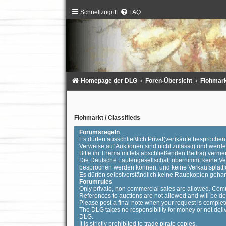
Schnellzugriff
FAQ
Homepage der DLG
Foren-Übersicht
Flohmarkt
Flohmarkt / Classifieds
Forumsregeln
Es dürfen ausschließlich Privat(ver)käufe besproch
Verweise auf Auktionen sind nicht zulässig und wer
Bitte im Thema mittels abschließenden Beitrag vermer
Die Deutsche Lautengesellschaft übernimmt keine Vera
besprochen werden können, und keine Verkaufsplattf
Es dürfen selbstverständlich keine Raubkopien geha
Forumrules
Only private, non commercial sales are allowed. Comm
References to auctions are not allowed and will be de
Please post a final note when your request is complet
The DLG takes no responsibility for money or not deli
DLG.
It is strictly prohibited to trade pirate copies.