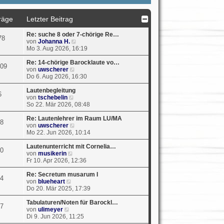
räge
Letzter Beitrag
Re: suche 8 oder 7-chörige Re…
78
N
von
Johanna H.
e
Mo 3. Aug 2026, 16:19
u
e
Re: 14-chörige Barocklaute vo…
09
N
s
von
uwscherer
e
t
Do 6. Aug 2026, 16:30
u
e
e
r
Lautenbegleitung
6
N
s
B
von
tschebelin
e
t
e
So 22. Mär 2026, 08:48
u
e
i
e
r
t
Re: Lautenlehrer im Raum LU/MA
8
s
B
N
r
von
uwscherer
t
e
e
a
Mo 22. Jun 2026, 10:14
e
i
u
g
r
t
e
Lautenunterricht mit Cornelia…
0
N
B
r
s
von
musikerin
e
e
a
t
Fr 10. Apr 2026, 12:36
u
i
g
e
e
t
r
Re: Secretum musarum I
4
N
s
r
B
von
blueheart
e
t
a
e
Do 20. Mär 2025, 17:39
u
e
g
i
e
r
t
Tabulaturen/Noten für Barockl…
7
N
s
B
r
von
ulimeyer
e
t
e
a
Di 9. Jun 2026, 11:25
u
e
i
g