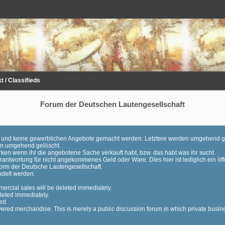
 / Classifieds
Forum der Deutschen Lautengesellschaft
en und keine gewerblichen Angebote gemacht werden. Letztere werden umgehend g
den umgehend gelöscht.
ken wenn ihr die angebotene Sache verkauft habt, bzw. das habt was ihr sucht.
ntwortung für nicht angekommenes Geld oder Ware. Dies hier ist lediglich ein öff
orm der Deutsche Lautengesellschaft.
ndelt werden.
ercial sales will be deleted immediately.
leted immediately.
ed.
vered merchandise. This is merely a public discussion forum in which private busin