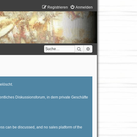
Registrieren
Anmelden
Suche
Erweiterte Suche
elöscht.
entliches Diskussionsforum, in dem private Geschäfte
ess can be discussed, and no sales platform of the