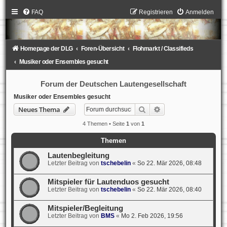
FAQ
Registrieren
Anmelden
Homepage der DLG
Foren-Übersicht
Flohmarkt / Classifieds
Musiker oder Ensembles gesucht
Forum der Deutschen Lautengesellschaft
Musiker oder Ensembles gesucht
Suche
Erweiterte Suche
Neues Thema
4 Themen • Seite
1
von
1
Themen
Lautenbegleitung
Letzter Beitrag von
tschebelin
«
So 22. Mär 2026, 08:48
Mitspieler für Lautenduos gesucht
Letzter Beitrag von
tschebelin
«
So 22. Mär 2026, 08:40
Mitspieler/Begleitung
Letzter Beitrag von
BMS
«
Mo 2. Feb 2026, 19:56