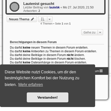
Lautenist gesucht
Letzter Beitrag von
lautebk
«
Mo 27. Jul 2020, 21:50
Antworten:
2
Neues Thema
4 Themen • Seite
1
von
1
Gehe zu
Berechtigungen in diesem Forum
Du darfst
keine
neuen Themen in diesem Forum erstellen.
Du darfst
keine
Antworten zu Themen in diesem Forum erstellen.
Du darfst deine Beiträge in diesem Forum
nicht
ändern.
Du darfst deine Beiträge in diesem Forum
nicht
löschen.
Du darfst
keine
Dateianhänge in diesem Forum erstellen.
Homepage der DLG
Foren-Übersicht
Impressum
Diese Website nutzt Cookies, um dir den
bestmöglichen Komfort bei der Nutzung zu
Powered by
phpBB
® Forum Software © phpBB Limited
bieten.
Deutsche Übersetzung durch
Mehr erfahren
phpBB.de
Style: Black-Silver-Split by Joyce&Luna
phpBB-Style-Design
Datenschutz
|
Nutzungsbedingungen
Verstanden!