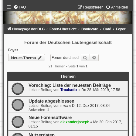
FAQ
Registrieren
Anmelden
Homepage der DLG
Foren-Übersicht
Boulevard
Café
Foyer
Forum der Deutschen Lautengesellschaft
Foyer
Suche
Erweiterte Suche
Neues Thema
21 Themen • Seite
1
von
1
Themen
Vorschlag: Liste der neuesten Beiträge
Letzter Beitrag von
Troubadix
«
Do 28. Mär 2019, 17:58
Update abgeshlossen
Letzter Beitrag von
mwx
«
Di 12. Dez 2017, 08:34
Antworten:
1
Neue Forensoftware
Letzter Beitrag von
alexanderjoseph
«
Mo 20. Feb 2017,
01:15
Nutzerdaten