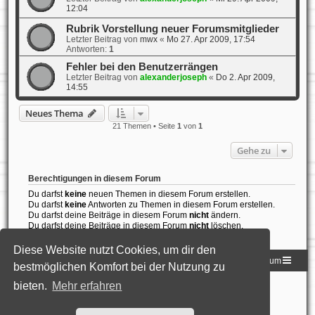
12:04
Rubrik Vorstellung neuer Forumsmitglieder
Letzter Beitrag von
mwx
«
Mo 27. Apr 2009, 17:54
Antworten:
1
Fehler bei den Benutzerrängen
Letzter Beitrag von
alexanderjoseph
«
Do 2. Apr 2009,
14:55
Neues Thema
21 Themen • Seite
1
von
1
Gehe zu
Berechtigungen in diesem Forum
Du darfst
keine
neuen Themen in diesem Forum erstellen.
Du darfst
keine
Antworten zu Themen in diesem Forum erstellen.
Du darfst deine Beiträge in diesem Forum
nicht
ändern.
Du darfst deine Beiträge in diesem Forum
nicht
löschen.
Du darfst
keine
Dateianhänge in diesem Forum erstellen.
Diese Website nutzt Cookies, um dir den
Homepage der DLG
Foren-Übersicht
Impressum
bestmöglichen Komfort bei der Nutzung zu
bieten.
Mehr erfahren
Powered by
phpBB
® Forum Software © phpBB Limited
Deutsche Übersetzung durch
phpBB.de
Style: Black-Silver-Split by Joyce&Luna
phpBB-Style-Design