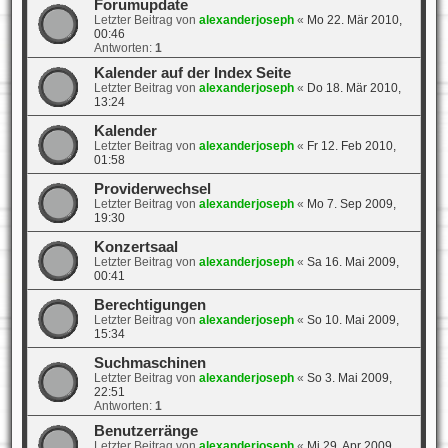
Forumupdate
Letzter Beitrag von
alexanderjoseph
«
Mo 22. Mär 2010,
00:46
Antworten:
1
Kalender auf der Index Seite
Letzter Beitrag von
alexanderjoseph
«
Do 18. Mär 2010,
13:24
Kalender
Letzter Beitrag von
alexanderjoseph
«
Fr 12. Feb 2010,
01:58
Providerwechsel
Letzter Beitrag von
alexanderjoseph
«
Mo 7. Sep 2009,
19:30
Konzertsaal
Letzter Beitrag von
alexanderjoseph
«
Sa 16. Mai 2009,
00:41
Berechtigungen
Letzter Beitrag von
alexanderjoseph
«
So 10. Mai 2009,
15:34
Suchmaschinen
Letzter Beitrag von
alexanderjoseph
«
So 3. Mai 2009,
22:51
Antworten:
1
Benutzerränge
Letzter Beitrag von
alexanderjoseph
«
Mi 29. Apr 2009,