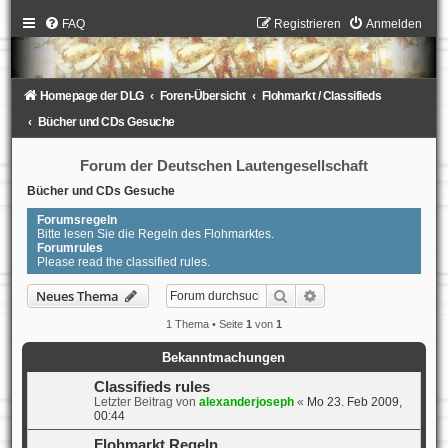
FAQ
Registrieren
Anmelden
Homepage der DLG
Foren-Übersicht
Flohmarkt / Classifieds
Bücher und CDs Gesuche
Forum der Deutschen Lautengesellschaft
Bücher und CDs Gesuche
Forumsregeln
Bitte lesen Sie die Regeln des Flohmarktes.
Forumrules
Please read the classified rules.
Suche
Erweiterte Suche
Neues Thema
1 Thema • Seite
1
von
1
Bekanntmachungen
Classifieds rules
Letzter Beitrag von
alexanderjoseph
«
Mo 23. Feb 2009,
00:44
Flohmarkt Regeln