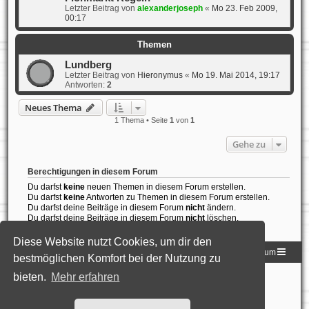
Letzter Beitrag von
alexanderjoseph
«
Mo 23. Feb 2009,
00:17
Themen
Lundberg
Letzter Beitrag von
Hieronymus
«
Mo 19. Mai 2014, 19:17
Antworten:
2
Neues Thema
1 Thema • Seite
1
von
1
Gehe zu
Berechtigungen in diesem Forum
Du darfst
keine
neuen Themen in diesem Forum erstellen.
Du darfst
keine
Antworten zu Themen in diesem Forum erstellen.
Du darfst deine Beiträge in diesem Forum
nicht
ändern.
Du darfst deine Beiträge in diesem Forum
nicht
löschen.
Du darfst
keine
Dateianhänge in diesem Forum erstellen.
Diese Website nutzt Cookies, um dir den
Homepage der DLG
Foren-Übersicht
Impressum
bestmöglichen Komfort bei der Nutzung zu
bieten.
Mehr erfahren
Powered by
phpBB
® Forum Software © phpBB Limited
Deutsche Übersetzung durch
phpBB.de
Style: Black-Silver-Split by Joyce&Luna
phpBB-Style-Design
Datenschutz
|
Nutzungsbedingungen