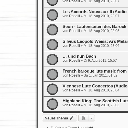
von
Roselli
»
Mi 18. Aug 2010, 23:07
Les Accords Nouveaux II (Audio
von
Roselli
»
Mi 18. Aug 2010, 23:07
Seon - Lautensuiten des Barock
von
Roselli
»
Mi 18. Aug 2010, 23:05
Silvius Leopold Weiss: Ars Mela
von
Roselli
»
Mi 18. Aug 2010, 23:06
… und nun Bach
von
Roselli
»
Di 9. Aug 2011, 15:57
French baroque lute music from 
von
Roselli
»
Sa 1. Jan 2011, 01:52
Viennese Lute Concertos (Audio
von
Roselli
»
Mi 18. Aug 2010, 23:04
Highland King: The Scottish Lute
von
Roselli
»
Mi 18. Aug 2010, 23:03
Neues Thema