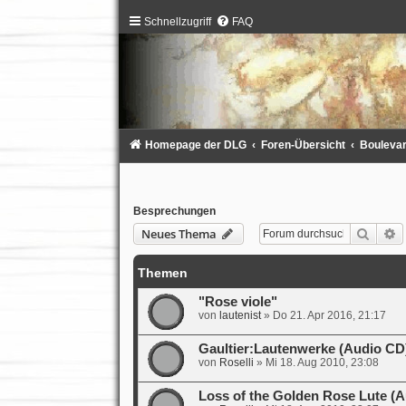
Schnellzugriff
FAQ
Homepage der DLG
Foren-Übersicht
Bouleva
Besprechungen
Suche
E
Neues Thema
Themen
"Rose viole"
von
lautenist
»
Do 21. Apr 2016, 21:17
Gaultier:Lautenwerke (Audio CD
von
Roselli
»
Mi 18. Aug 2010, 23:08
Loss of the Golden Rose Lute (