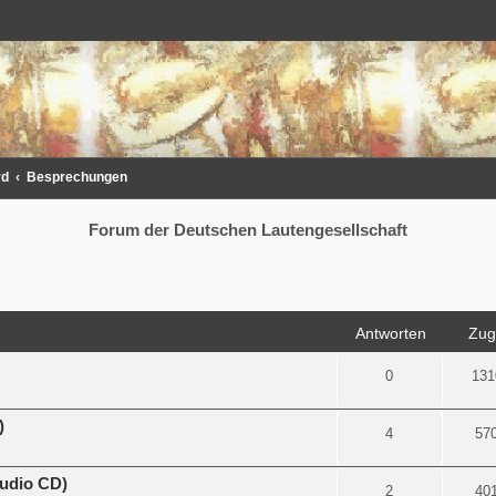
rd
Besprechungen
Forum der Deutschen Lautengesellschaft
rweiterte Suche
Antworten
Zugr
0
131
)
4
57
Audio CD)
2
40