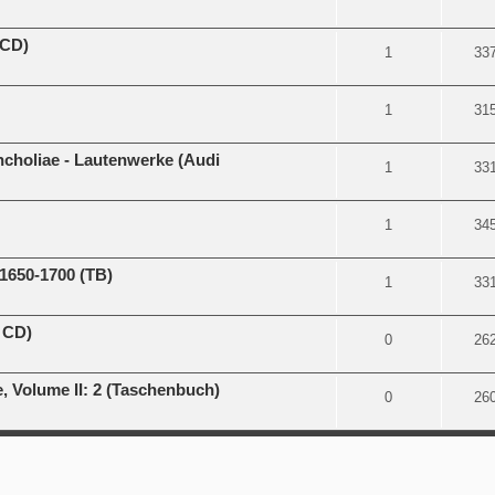
 CD)
1
33
1
31
ncholiae - Lautenwerke (Audi
1
33
1
34
1650-1700 (TB)
1
33
 CD)
0
26
, Volume II: 2 (Taschenbuch)
0
26