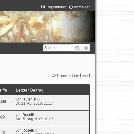
Registrieren
Anmelden
Suche
Erweiterte Suche
10 Themen • Seite
1
von
1
iffe
Letzter Beitrag
von
lautenist
088
Do 21. Apr 2016, 21:17
von
Roselli
029
Sa 15. Aug 2015, 10:05
von
Roselli
126