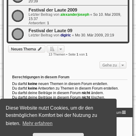
20:39
Festival der Laute 2009
Letzter Beitrag von
alexanderjoseph
«
So 10. Mai 2009,
15:37
Antworten:
1
Festival der Laute 09
Letzter Beitrag von
digiric
«
Mo 30. Mär 2009, 20:19
Neues Thema
13 Themen • Seite
1
von
1
Gehe zu
Berechtigungen in diesem Forum
Du darfst
keine
neuen Themen in diesem Forum erstellen.
Du darfst
keine
Antworten zu Themen in diesem Forum erstellen.
Du darfst deine Beiträge in diesem Forum
nicht
ändern.
Du darfst deine Beiträge in diesem Forum
nicht
löschen.
Du darfst
keine
Dateianhänge in diesem Forum erstellen.
Diese Website nutzt Cookies, um dir den
Homepage der DLG
Foren-Übersicht
Impressum
bestmöglichen Komfort bei der Nutzung zu
bieten.
Mehr erfahren
Powered by
phpBB
® Forum Software © phpBB Limited
Deutsche Übersetzung durch
phpBB.de
Style: Black-Silver-Split by Joyce&Luna
phpBB-Style-Design