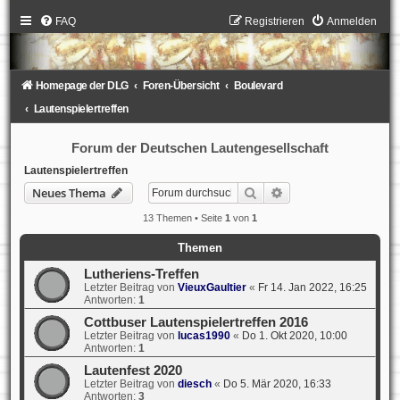
FAQ
Registrieren
Anmelden
Homepage der DLG
Foren-Übersicht
Boulevard
Lautenspielertreffen
Forum der Deutschen Lautengesellschaft
Lautenspielertreffen
Suche
Erweiterte Suche
Neues Thema
13 Themen • Seite
1
von
1
Themen
Lutheriens-Treffen
Letzter Beitrag von
VieuxGaultier
«
Fr 14. Jan 2022, 16:25
Antworten:
1
Cottbuser Lautenspielertreffen 2016
Letzter Beitrag von
lucas1990
«
Do 1. Okt 2020, 10:00
Antworten:
1
Lautenfest 2020
Letzter Beitrag von
diesch
«
Do 5. Mär 2020, 16:33
Antworten:
3