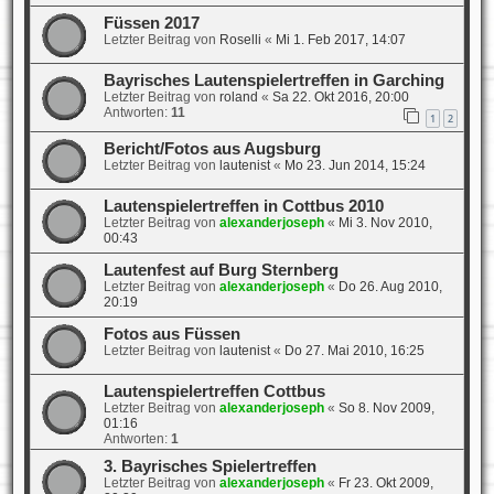
Füssen 2017
Letzter Beitrag von
Roselli
«
Mi 1. Feb 2017, 14:07
Bayrisches Lautenspielertreffen in Garching
Letzter Beitrag von
roland
«
Sa 22. Okt 2016, 20:00
Antworten:
11
1
2
Bericht/Fotos aus Augsburg
Letzter Beitrag von
lautenist
«
Mo 23. Jun 2014, 15:24
Lautenspielertreffen in Cottbus 2010
Letzter Beitrag von
alexanderjoseph
«
Mi 3. Nov 2010,
00:43
Lautenfest auf Burg Sternberg
Letzter Beitrag von
alexanderjoseph
«
Do 26. Aug 2010,
20:19
Fotos aus Füssen
Letzter Beitrag von
lautenist
«
Do 27. Mai 2010, 16:25
Lautenspielertreffen Cottbus
Letzter Beitrag von
alexanderjoseph
«
So 8. Nov 2009,
01:16
Antworten:
1
3. Bayrisches Spielertreffen
Letzter Beitrag von
alexanderjoseph
«
Fr 23. Okt 2009,