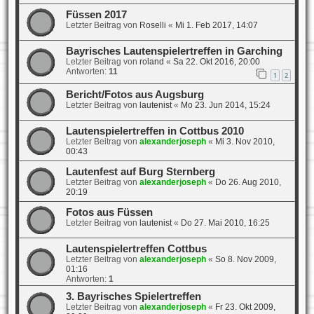
Füssen 2017
Letzter Beitrag von
Roselli
«
Mi 1. Feb 2017, 14:07
Bayrisches Lautenspielertreffen in Garching
Letzter Beitrag von
roland
«
Sa 22. Okt 2016, 20:00
Antworten:
11
1
2
Bericht/Fotos aus Augsburg
Letzter Beitrag von
lautenist
«
Mo 23. Jun 2014, 15:24
Lautenspielertreffen in Cottbus 2010
Letzter Beitrag von
alexanderjoseph
«
Mi 3. Nov 2010,
00:43
Lautenfest auf Burg Sternberg
Letzter Beitrag von
alexanderjoseph
«
Do 26. Aug 2010,
20:19
Fotos aus Füssen
Letzter Beitrag von
lautenist
«
Do 27. Mai 2010, 16:25
Lautenspielertreffen Cottbus
Letzter Beitrag von
alexanderjoseph
«
So 8. Nov 2009,
01:16
Antworten:
1
3. Bayrisches Spielertreffen
Letzter Beitrag von
alexanderjoseph
«
Fr 23. Okt 2009,