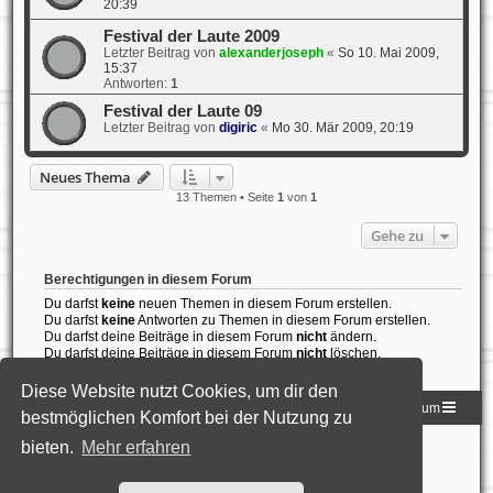
20:39
Festival der Laute 2009
Letzter Beitrag von
alexanderjoseph
«
So 10. Mai 2009,
15:37
Antworten:
1
Festival der Laute 09
Letzter Beitrag von
digiric
«
Mo 30. Mär 2009, 20:19
Neues Thema
13 Themen • Seite
1
von
1
Gehe zu
Berechtigungen in diesem Forum
Du darfst
keine
neuen Themen in diesem Forum erstellen.
Du darfst
keine
Antworten zu Themen in diesem Forum erstellen.
Du darfst deine Beiträge in diesem Forum
nicht
ändern.
Du darfst deine Beiträge in diesem Forum
nicht
löschen.
Du darfst
keine
Dateianhänge in diesem Forum erstellen.
Diese Website nutzt Cookies, um dir den
Homepage der DLG
Foren-Übersicht
Impressum
bestmöglichen Komfort bei der Nutzung zu
bieten.
Mehr erfahren
Powered by
phpBB
® Forum Software © phpBB Limited
Deutsche Übersetzung durch
phpBB.de
Style: Black-Silver-Split by Joyce&Luna
phpBB-Style-Design