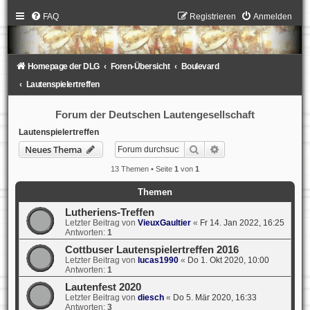
FAQ
Registrieren
Anmelden
Homepage der DLG
Foren-Übersicht
Boulevard
Lautenspielertreffen
Forum der Deutschen Lautengesellschaft
Lautenspielertreffen
Suche
Erweiterte Suche
Neues Thema
13 Themen • Seite
1
von
1
Themen
Lutheriens-Treffen
Letzter Beitrag von
VieuxGaultier
«
Fr 14. Jan 2022, 16:25
Antworten:
1
Cottbuser Lautenspielertreffen 2016
Letzter Beitrag von
lucas1990
«
Do 1. Okt 2020, 10:00
Antworten:
1
Lautenfest 2020
Letzter Beitrag von
diesch
«
Do 5. Mär 2020, 16:33
Antworten:
3