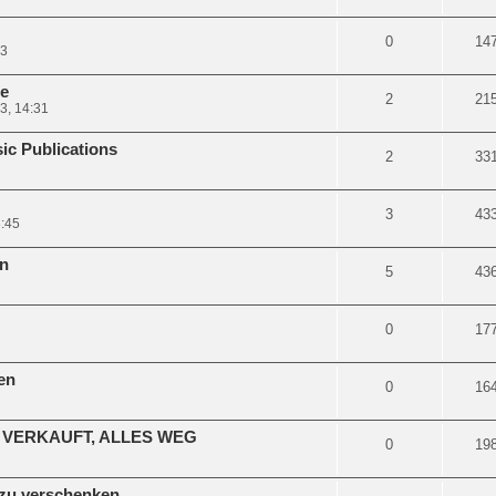
0
14
03
te
2
21
3, 14:31
ic Publications
2
33
3
43
3:45
n
5
43
0
17
en
0
16
er VERKAUFT, ALLES WEG
0
19
 zu verschenken