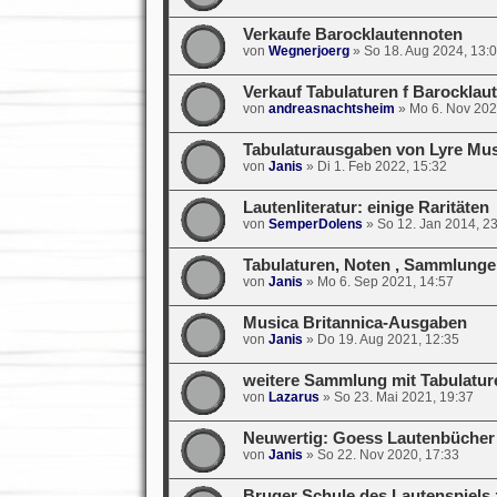
Verkaufe Barocklautennoten
von
Wegnerjoerg
»
So 18. Aug 2024, 13:
Verkauf Tabulaturen f Barocklau
von
andreasnachtsheim
»
Mo 6. Nov 202
Tabulaturausgaben von Lyre Mus
von
Janis
»
Di 1. Feb 2022, 15:32
Lautenliteratur: einige Raritäten
von
SemperDolens
»
So 12. Jan 2014, 2
Tabulaturen, Noten , Sammlunge
von
Janis
»
Mo 6. Sep 2021, 14:57
Musica Britannica-Ausgaben
von
Janis
»
Do 19. Aug 2021, 12:35
weitere Sammlung mit Tabulatur
von
Lazarus
»
So 23. Mai 2021, 19:37
Neuwertig: Goess Lautenbüch
von
Janis
»
So 22. Nov 2020, 17:33
Bruger Schule des Lautenspiels