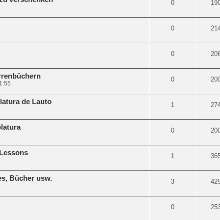
0
19
0
21
0
20
arrenbüchern
0
20
1:55
latura de Lauto
1
27
latura
0
20
 Lessons
1
36
es, Bücher usw.
3
42
0
25