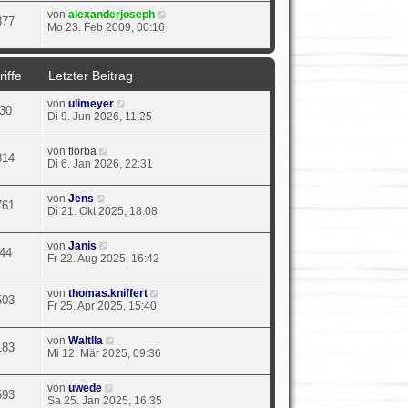
von
alexanderjoseph
877
Mo 23. Feb 2009, 00:16
iffe
Letzter Beitrag
von
ulimeyer
30
Di 9. Jun 2026, 11:25
von
tiorba
814
Di 6. Jan 2026, 22:31
von
Jens
761
Di 21. Okt 2025, 18:08
von
Janis
44
Fr 22. Aug 2025, 16:42
von
thomas.kniffert
503
Fr 25. Apr 2025, 15:40
von
Waltlla
183
Mi 12. Mär 2025, 09:36
von
uwede
593
Sa 25. Jan 2025, 16:35