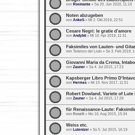
von
Rosinante
»
Sa 20. Jun 2020, 11:10
Noten abzugeben
von
AnkeS
»
Mi 2. Okt 2019, 22:51
Cesare Negri: le gratie d'amore
von
Andybit
»
Mi 10. Apr 2019, 11:31
Faksimiles von Lauten- und Git
von
Tedesco del Liuto
»
So 3. Feb 2019, 1
Giovanni Maria da Crema, Intabo
von
Zauner
»
Sa 4. Jul 2015, 17:23
Kapsberger Libro Primo D'Intavo
von
Hermes
»
Mi 15. Nov 2017, 11:51
Robert Dowland, Variete of Lute
von
Zauner
»
Sa 4. Jul 2015, 17:29
für Renaissance-Laute: Faksimil
von
Roselli
»
Mo 10. Aug 2015, 15:34
Weiss etc.
von
Lutenizer
»
So 5. Jul 2015, 16:19