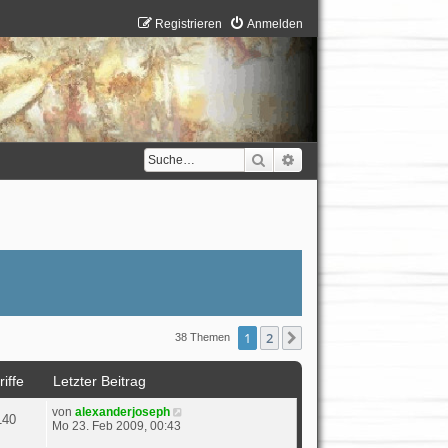
Registrieren
Anmelden
Suche
Erweiterte Suche
1
2
Nächste
38 Themen
iffe
Letzter Beitrag
von
alexanderjoseph
140
Mo 23. Feb 2009, 00:43