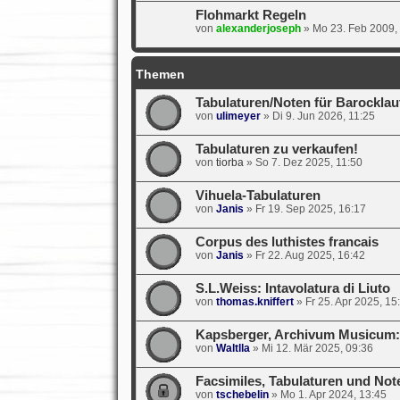
Flohmarkt Regeln
von
alexanderjoseph
»
Mo 23. Feb 2009,
Themen
Tabulaturen/Noten für Barocklaut
von
ulimeyer
»
Di 9. Jun 2026, 11:25
Tabulaturen zu verkaufen!
von
tiorba
»
So 7. Dez 2025, 11:50
Vihuela-Tabulaturen
von
Janis
»
Fr 19. Sep 2025, 16:17
Corpus des luthistes francais
von
Janis
»
Fr 22. Aug 2025, 16:42
S.L.Weiss: Intavolatura di Liuto
von
thomas.kniffert
»
Fr 25. Apr 2025, 15
Kapsberger, Archivum Musicum: I
von
Waltlla
»
Mi 12. Mär 2025, 09:36
Facsimiles, Tabulaturen und Not
von
tschebelin
»
Mo 1. Apr 2024, 13:45