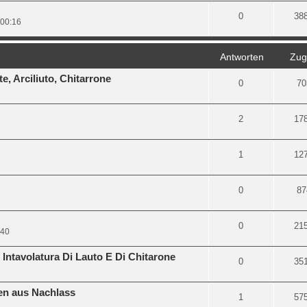
0
38
 00:16
Antworten
Zugr
e, Arciliuto, Chitarrone
0
70
2
17
1
12
0
87
0
21
:40
ntavolatura Di Lauto E Di Chitarone
0
35
en aus Nachlass
1
57