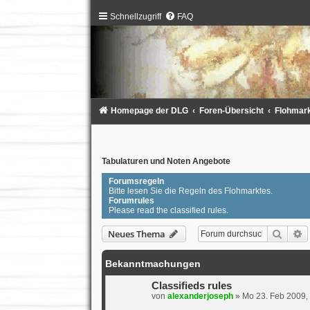
Schnellzugriff
FAQ
Homepage der DLG
Foren-Übersicht
Flohmarkt
Tabulaturen und Noten Angebote
Forumsregeln
Bitte lesen Sie die Regeln des Flohmarktes.
Forumrules
Please read the classified rules.
Suche
E
Neues Thema
Bekanntmachungen
Classifieds rules
von
alexanderjoseph
»
Mo 23. Feb 2009,