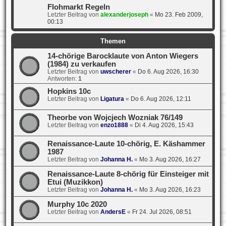
Flohmarkt Regeln
Letzter Beitrag von
alexanderjoseph
«
Mo 23. Feb 2009,
00:13
Themen
14-chörige Barocklaute von Anton Wiegers
(1984) zu verkaufen
Letzter Beitrag von
uwscherer
«
Do 6. Aug 2026, 16:30
Antworten:
1
Hopkins 10c
Letzter Beitrag von
Ligatura
«
Do 6. Aug 2026, 12:11
Theorbe von Wojcjech Wozniak 76/149
Letzter Beitrag von
enzo1888
«
Di 4. Aug 2026, 15:43
Renaissance-Laute 10-chörig, E. Käshammer
1987
Letzter Beitrag von
Johanna H.
«
Mo 3. Aug 2026, 16:27
Renaissance-Laute 8-chörig für Einsteiger mit
Etui (Muzikkon)
Letzter Beitrag von
Johanna H.
«
Mo 3. Aug 2026, 16:23
Murphy 10c 2020
Letzter Beitrag von
AndersE
«
Fr 24. Jul 2026, 08:51