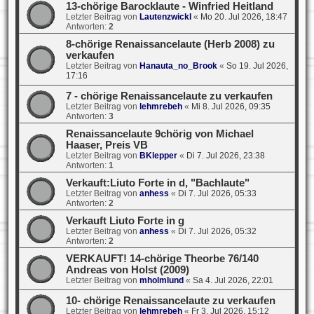
13-chörige Barocklaute - Winfried Heitland
Letzter Beitrag von
Lautenzwickl
«
Mo 20. Jul 2026, 18:47
Antworten:
2
8-chörige Renaissancelaute (Herb 2008) zu
verkaufen
Letzter Beitrag von
Hanauta_no_Brook
«
So 19. Jul 2026,
17:16
7 - chörige Renaissancelaute zu verkaufen
Letzter Beitrag von
lehmrebeh
«
Mi 8. Jul 2026, 09:35
Antworten:
3
Renaissancelaute 9chörig von Michael
Haaser, Preis VB
Letzter Beitrag von
BKlepper
«
Di 7. Jul 2026, 23:38
Antworten:
1
Verkauft:Liuto Forte in d, "Bachlaute"
Letzter Beitrag von
anhess
«
Di 7. Jul 2026, 05:33
Antworten:
2
Verkauft Liuto Forte in g
Letzter Beitrag von
anhess
«
Di 7. Jul 2026, 05:32
Antworten:
2
VERKAUFT! 14-chörige Theorbe 76/140
Andreas von Holst (2009)
Letzter Beitrag von
mholmlund
«
Sa 4. Jul 2026, 22:01
10- chörige Renaissancelaute zu verkaufen
Letzter Beitrag von
lehmrebeh
«
Fr 3. Jul 2026, 15:12