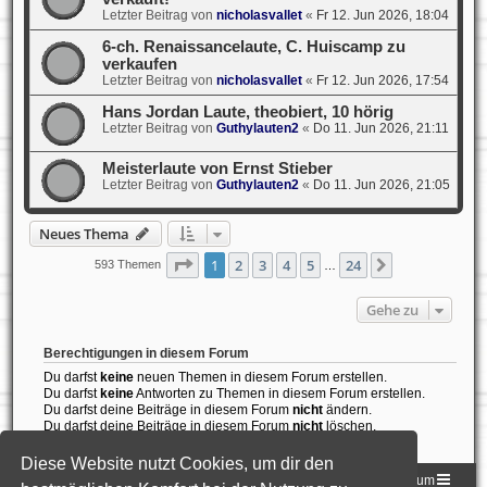
Letzter Beitrag von
nicholasvallet
«
Fr 12. Jun 2026, 18:04
6-ch. Renaissancelaute, C. Huiscamp zu
verkaufen
Letzter Beitrag von
nicholasvallet
«
Fr 12. Jun 2026, 17:54
Hans Jordan Laute, theobiert, 10 hörig
Letzter Beitrag von
Guthylauten2
«
Do 11. Jun 2026, 21:11
Meisterlaute von Ernst Stieber
Letzter Beitrag von
Guthylauten2
«
Do 11. Jun 2026, 21:05
Neues Thema
Seite
1
von
24
1
2
3
4
5
24
Nächste
593 Themen
…
Gehe zu
Berechtigungen in diesem Forum
Du darfst
keine
neuen Themen in diesem Forum erstellen.
Du darfst
keine
Antworten zu Themen in diesem Forum erstellen.
Du darfst deine Beiträge in diesem Forum
nicht
ändern.
Du darfst deine Beiträge in diesem Forum
nicht
löschen.
Du darfst
keine
Dateianhänge in diesem Forum erstellen.
Diese Website nutzt Cookies, um dir den
Homepage der DLG
Foren-Übersicht
Impressum