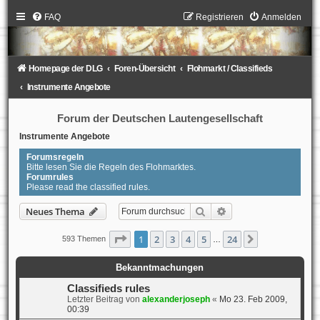
FAQ
Registrieren
Anmelden
Homepage der DLG
Foren-Übersicht
Flohmarkt / Classifieds
Instrumente Angebote
Forum der Deutschen Lautengesellschaft
Instrumente Angebote
Forumsregeln
Bitte lesen Sie die Regeln des Flohmarktes.
Forumrules
Please read the classified rules.
Suche
Erweiterte Suche
Neues Thema
Seite
1
von
24
1
2
3
4
5
24
Nächste
593 Themen
…
Bekanntmachungen
Classifieds rules
Letzter Beitrag von
alexanderjoseph
«
Mo 23. Feb 2009,
00:39