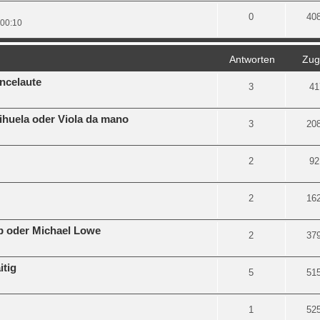
0
40
 00:10
Antworten
Zugr
ncelaute
3
41
Vihuela oder Viola da mano
3
20
2
92
2
16
b oder Michael Lowe
2
37
itig
5
51
1
52