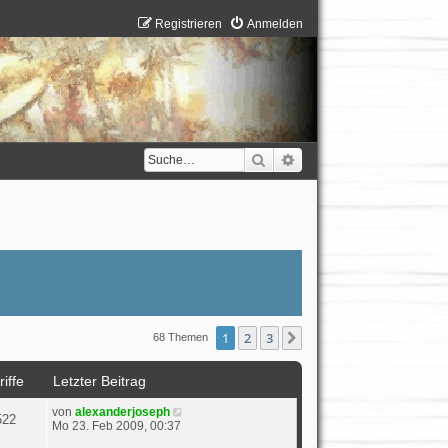
Registrieren
Anmelden
Suche
Erweiterte Suche
1
2
3
Nächste
68 Themen
iffe
Letzter Beitrag
von
alexanderjoseph
522
Mo 23. Feb 2009, 00:37