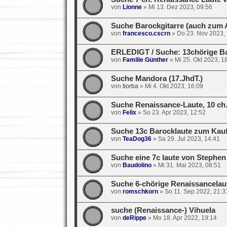
von
Lionne
»
Mi 13. Dez 2023, 09:56
Suche Barockgitarre (auch zum 
von
francesco.cscrn
»
Do 23. Nov 2023,
ERLEDIGT / Suche: 13chörige Ba
von
Familie Günther
»
Mi 25. Okt 2023, 1
Suche Mandora (17.JhdT.)
von
tiorba
»
Mi 4. Okt 2023, 16:09
Suche Renaissance-Laute, 10 ch.
von
Felix
»
So 23. Apr 2023, 12:52
Suche 13c Barocklaute zum Kauf
von
TeaDog36
»
Sa 29. Jul 2023, 14:41
Suche eine 7c laute von Stephen
von
Baudolino
»
Mi 31. Mai 2023, 08:51
Suche 6-chörige Renaissancelau
von
romschkorn
»
So 11. Sep 2022, 21:3
suche (Renaissance-) Vihuela
von
deRippe
»
Mo 18. Apr 2022, 19:14