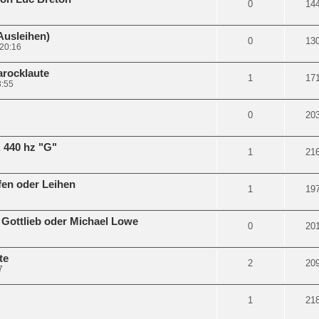
0
14
Ausleihen)
0
13
 20:16
rocklaute
1
17
8:55
0
20
 440 hz "G"
1
21
en oder Leihen
1
19
 Gottlieb oder Michael Lowe
0
20
te
2
20
7
1
21