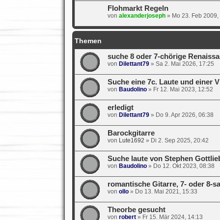
Flohmarkt Regeln
von
alexanderjoseph
»
Mo 23. Feb 2009,
Themen
suche 8 oder 7-chörige Renaissa
von
Dilettant79
»
Sa 2. Mai 2026, 17:25
Suche eine 7c. Laute und einer 
von
Baudolino
»
Fr 12. Mai 2023, 12:52
erledigt
von
Dilettant79
»
Do 9. Apr 2026, 06:38
Barockgitarre
von
Lute1692
»
Di 2. Sep 2025, 20:42
Suche laute von Stephen Gottlie
von
Baudolino
»
Do 12. Okt 2023, 08:38
romantische Gitarre, 7- oder 8-sa
von
ollo
»
Do 13. Mai 2021, 15:33
Theorbe gesucht
von
robert
»
Fr 15. Mär 2024, 14:13