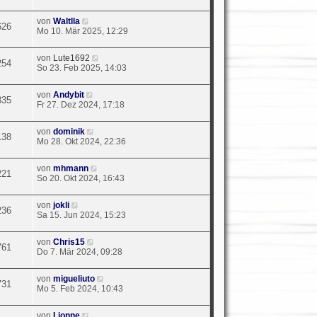
von
Waltlla
626
Mo 10. Mär 2025, 12:29
von
Lute1692
254
So 23. Feb 2025, 14:03
von
Andybit
835
Fr 27. Dez 2024, 17:18
von
dominik
138
Mo 28. Okt 2024, 22:36
von
mhmann
221
So 20. Okt 2024, 16:43
von
jokli
236
Sa 15. Jun 2024, 15:23
von
Chris15
761
Do 7. Mär 2024, 09:28
von
migueliuto
731
Mo 5. Feb 2024, 10:43
von
Lionne