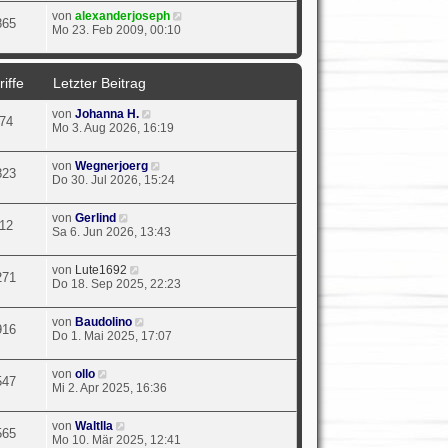
von
alexanderjoseph
865
Mo 23. Feb 2009, 00:10
iffe
Letzter Beitrag
von
Johanna H.
74
Mo 3. Aug 2026, 16:19
von
Wegnerjoerg
823
Do 30. Jul 2026, 15:24
von
Gerlind
12
Sa 6. Jun 2026, 13:43
von
Lute1692
271
Do 18. Sep 2025, 22:23
von
Baudolino
916
Do 1. Mai 2025, 17:07
von
ollo
547
Mi 2. Apr 2025, 16:36
von
Waltlla
565
Mo 10. Mär 2025, 12:41