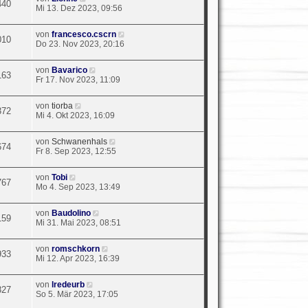
440
Mi 13. Dez 2023, 09:56
von
francesco.cscrn
010
Do 23. Nov 2023, 20:16
von
Bavarico
163
Fr 17. Nov 2023, 11:09
von
tiorba
372
Mi 4. Okt 2023, 16:09
von
Schwanenhals
674
Fr 8. Sep 2023, 12:55
von
Tobi
767
Mo 4. Sep 2023, 13:49
von
Baudolino
159
Mi 31. Mai 2023, 08:51
von
romschkorn
933
Mi 12. Apr 2023, 16:39
von
lredeurb
827
So 5. Mär 2023, 17:05