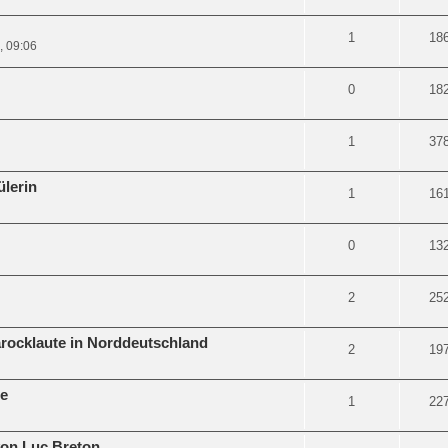
1
18
, 09:06
0
18
1
37
lerin
1
16
0
13
2
25
arocklaute in Norddeutschland
2
19
e
1
22
von Luc Breton