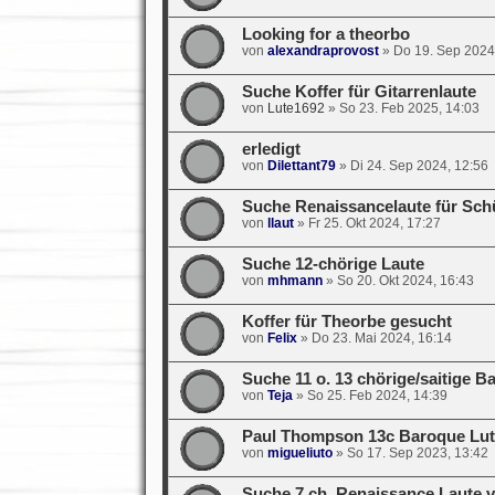
Looking for a theorbo
von
alexandraprovost
»
Do 19. Sep 2024
Suche Koffer für Gitarrenlaute
von
Lute1692
»
So 23. Feb 2025, 14:03
erledigt
von
Dilettant79
»
Di 24. Sep 2024, 12:56
Suche Renaissancelaute für Schü
von
llaut
»
Fr 25. Okt 2024, 17:27
Suche 12-chörige Laute
von
mhmann
»
So 20. Okt 2024, 16:43
Koffer für Theorbe gesucht
von
Felix
»
Do 23. Mai 2024, 16:14
Suche 11 o. 13 chörige/saitige B
von
Teja
»
So 25. Feb 2024, 14:39
Paul Thompson 13c Baroque Lut
von
migueliuto
»
So 17. Sep 2023, 13:42
Suche 7 ch. Renaissance Laute 