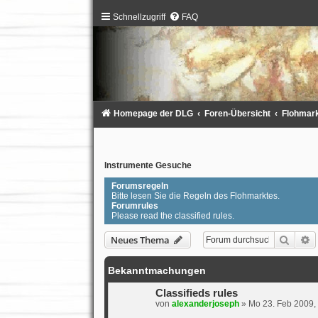
Schnellzugriff
FAQ
Homepage der DLG
Foren-Übersicht
Flohmarkt
Instrumente Gesuche
Forumsregeln
Bitte lesen Sie die Regeln des Flohmarktes.
Forumrules
Please read the classified rules.
Suche
E
Neues Thema
Bekanntmachungen
Classifieds rules
von
alexanderjoseph
»
Mo 23. Feb 2009,