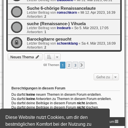
Letzter Beitrag von
Baudolino
«
Mi 31. Mai 2023, 08:51
Suche 6-chörige Renaissancelaute
Letzter Beitrag von
romschkorn
«
Mi 12. Apr 2023, 16:39
Antworten:
2
suche (Renaissance-) Vihuela
Letzter Beitrag von
lredeurb
«
So 5. Mär 2023, 17:05
Antworten:
1
Barockgitarre gesucht
Letzter Beitrag von
schoenklang
«
Sa 4. Mär 2023, 16:09
Antworten:
2
Neues Thema
1
2
3
Nächste
68 Themen
Gehe zu
Berechtigungen in diesem Forum
Du darfst
keine
neuen Themen in diesem Forum erstellen.
Du darfst
keine
Antworten zu Themen in diesem Forum erstellen.
Du darfst deine Beiträge in diesem Forum
nicht
ändern.
Du darfst deine Beiträge in diesem Forum
nicht
löschen.
Du darfst
keine
Dateianhänge in diesem Forum erstellen.
Diese Website nutzt Cookies, um dir den
Homepage der DLG
Foren-Übersicht
Impressum
bestmöglichen Komfort bei der Nutzung zu