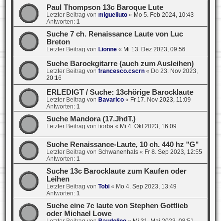
Paul Thompson 13c Baroque Lute
Letzter Beitrag von
migueliuto
«
Mo 5. Feb 2024, 10:43
Antworten:
1
Suche 7 ch. Renaissance Laute von Luc
Breton
Letzter Beitrag von
Lionne
«
Mi 13. Dez 2023, 09:56
Suche Barockgitarre (auch zum Ausleihen)
Letzter Beitrag von
francesco.cscrn
«
Do 23. Nov 2023,
20:16
ERLEDIGT / Suche: 13chörige Barocklaute
Letzter Beitrag von
Bavarico
«
Fr 17. Nov 2023, 11:09
Antworten:
1
Suche Mandora (17.JhdT.)
Letzter Beitrag von
tiorba
«
Mi 4. Okt 2023, 16:09
Suche Renaissance-Laute, 10 ch. 440 hz "G"
Letzter Beitrag von
Schwanenhals
«
Fr 8. Sep 2023, 12:55
Antworten:
1
Suche 13c Barocklaute zum Kaufen oder
Leihen
Letzter Beitrag von
Tobi
«
Mo 4. Sep 2023, 13:49
Antworten:
1
Suche eine 7c laute von Stephen Gottlieb
oder Michael Lowe