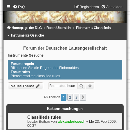
FAQ
Registrieren
Anmelden
Homepage der DLG
Foren-Übersicht
Flohmarkt / Classifieds
Instrumente Gesuche
Forum der Deutschen Lautengesellschaft
Instrumente Gesuche
Forumsregeln
Bitte lesen Sie die Regeln des Flohmarktes.
Forumrules
Please read the classified rules.
Suche
Erweiterte Suche
Neues Thema
1
2
3
Nächste
68 Themen
Bekanntmachungen
Classifieds rules
Letzter Beitrag von
alexanderjoseph
«
Mo 23. Feb 2009,
00:37