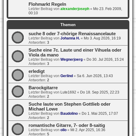
Flohmarkt Regeln
Letzter Beitrag von
alexanderjoseph
«
Mo 23. Feb 2009,
00:10
Themen
suche 8 oder 7-chörige Renaissancelaute
Letzter Beitrag von
Johanna H.
«
Mo 3. Aug 2026, 16:19
Antworten:
3
Suche eine 7c. Laute und einer Vihuela oder
Viola da mano
Letzter Beitrag von
Wegnerjoerg
«
Do 30. Jul 2026, 15:24
Antworten:
3
erledigt
Letzter Beitrag von
Gerlind
«
Sa 6. Jun 2026, 13:43
Antworten:
2
Barockgitarre
Letzter Beitrag von
Lute1692
«
Do 18. Sep 2025, 22:23
Antworten:
2
Suche laute von Stephen Gottlieb oder
Michael Lowe
Letzter Beitrag von
Baudolino
«
Do 1. Mai 2025, 17:07
Antworten:
2
romantische Gitarre, 7- oder 8-saitig
Letzter Beitrag von
ollo
«
Mi 2. Apr 2025, 16:36
Antworten:
5