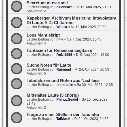
Secretum musarum I
Letzter Beitrag von
blueheart
«
Sa 15. Mär 2025, 21:31
Antworten:
2
Kapsberger, Archivum Musicum: Intavolatura
Di Lauto E Di Chitarone
Letzter Beitrag von
Waltlla
«
Mi 12. Mär 2025, 09:22
Loss Manuskript
Letzter Beitrag von
mwx
«
Sa 7. Sep 2024, 10:43
Antworten:
4
Fantasien für Renaissancegitarre
Letzter Beitrag von
RoNi1955
«
Di 6. Aug 2024, 15:00
Suche Noten für Laute
Letzter Beitrag von
Raimund
«
Mi 24. Apr 2024, 20:53
Antworten:
5
Tabulaturen und Noten aus Nachlass
Letzter Beitrag von
tschebelin
«
Sa 30. Mär 2024, 12:35
Mittelalter Laute (5 chörig)
Letzter Beitrag von
Philipp.Seidel
«
So 10. Dez 2023,
21:43
Antworten:
2
Frage zu einer Stelle in der Tabulatur
Letzter Beitrag von
TalMusik
«
Di 24. Okt 2023, 14:56