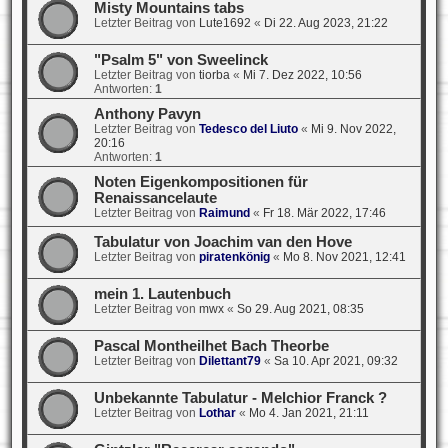
Misty Mountains tabs
Letzter Beitrag von
Lute1692
«
Di 22. Aug 2023, 21:22
"Psalm 5" von Sweelinck
Letzter Beitrag von
tiorba
«
Mi 7. Dez 2022, 10:56
Antworten:
1
Anthony Pavyn
Letzter Beitrag von
Tedesco del Liuto
«
Mi 9. Nov 2022,
20:16
Antworten:
1
Noten Eigenkompositionen für
Renaissancelaute
Letzter Beitrag von
Raimund
«
Fr 18. Mär 2022, 17:46
Tabulatur von Joachim van den Hove
Letzter Beitrag von
piratenkönig
«
Mo 8. Nov 2021, 12:41
mein 1. Lautenbuch
Letzter Beitrag von
mwx
«
So 29. Aug 2021, 08:35
Pascal Montheilhet Bach Theorbe
Letzter Beitrag von
Dilettant79
«
Sa 10. Apr 2021, 09:32
Unbekannte Tabulatur - Melchior Franck ?
Letzter Beitrag von
Lothar
«
Mo 4. Jan 2021, 21:11