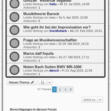
Gintzler "Recercar segando"
Letzter Beitrag von
Saltu
«
Mi 15. Jul 2020, 14:09
Antworten:
1
Musiktheorie Barock
Letzter Beitrag von
mwx
«
So 5. Apr 2020, 10:08
Antworten:
5
Wie geht ihr bei der Improvisation vor?
Letzter Beitrag von
SvenRohark
«
Mo 10. Feb 2020, 10:01
Frage an Musikwissenschaftler
Letzter Beitrag von
mwx
«
Di 29. Okt 2019, 19:10
Antworten:
2
Marco dall'Aquila
Letzter Beitrag von
mwx
«
So 27. Okt 2019, 17:11
Antworten:
1
Noten Bach Suiten BWV 995-1000
Letzter Beitrag von
diesch
«
Fr 23. Aug 2019, 11:59
Antworten:
1
Neues Thema
1
2
3
Nächste
57 Themen
Gehe zu
Berechtigungen in diesem Forum