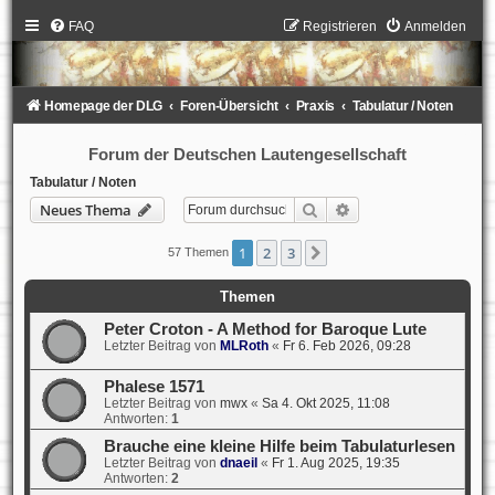
FAQ
Registrieren
Anmelden
Homepage der DLG
Foren-Übersicht
Praxis
Tabulatur / Noten
Forum der Deutschen Lautengesellschaft
Tabulatur / Noten
Suche
Erweiterte Suche
Neues Thema
1
2
3
Nächste
57 Themen
Themen
Peter Croton - A Method for Baroque Lute
Letzter Beitrag von
MLRoth
«
Fr 6. Feb 2026, 09:28
Phalese 1571
Letzter Beitrag von
mwx
«
Sa 4. Okt 2025, 11:08
Antworten:
1
Brauche eine kleine Hilfe beim Tabulaturlesen
Letzter Beitrag von
dnaeil
«
Fr 1. Aug 2025, 19:35
Antworten:
2