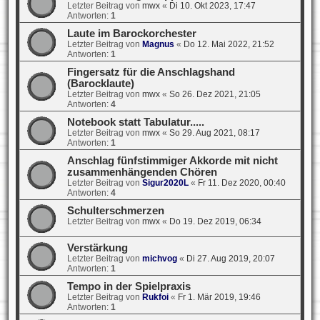
Letzter Beitrag von
mwx
«
Di 10. Okt 2023, 17:47
Antworten:
1
Laute im Barockorchester
Letzter Beitrag von
Magnus
«
Do 12. Mai 2022, 21:52
Antworten:
1
Fingersatz für die Anschlagshand
(Barocklaute)
Letzter Beitrag von
mwx
«
So 26. Dez 2021, 21:05
Antworten:
4
Notebook statt Tabulatur.....
Letzter Beitrag von
mwx
«
So 29. Aug 2021, 08:17
Antworten:
1
Anschlag fünfstimmiger Akkorde mit nicht
zusammenhängenden Chören
Letzter Beitrag von
Sigur2020L
«
Fr 11. Dez 2020, 00:40
Antworten:
4
Schulterschmerzen
Letzter Beitrag von
mwx
«
Do 19. Dez 2019, 06:34
Verstärkung
Letzter Beitrag von
michvog
«
Di 27. Aug 2019, 20:07
Antworten:
1
Tempo in der Spielpraxis
Letzter Beitrag von
Rukfoi
«
Fr 1. Mär 2019, 19:46
Antworten:
1