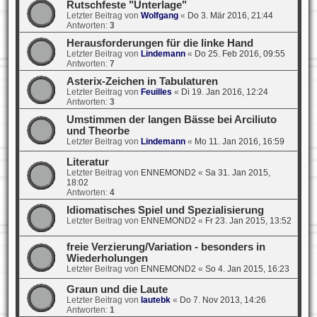
Rutschfeste "Unterlage"
Letzter Beitrag von
Wolfgang
«
Do 3. Mär 2016, 21:44
Antworten:
3
Herausforderungen für die linke Hand
Letzter Beitrag von
Lindemann
«
Do 25. Feb 2016, 09:55
Antworten:
7
Asterix-Zeichen in Tabulaturen
Letzter Beitrag von
Feuilles
«
Di 19. Jan 2016, 12:24
Antworten:
3
Umstimmen der langen Bässe bei Arciliuto
und Theorbe
Letzter Beitrag von
Lindemann
«
Mo 11. Jan 2016, 16:59
Literatur
Letzter Beitrag von
ENNEMOND2
«
Sa 31. Jan 2015,
18:02
Antworten:
4
Idiomatisches Spiel und Spezialisierung
Letzter Beitrag von
ENNEMOND2
«
Fr 23. Jan 2015, 13:52
freie Verzierung/Variation - besonders in
Wiederholungen
Letzter Beitrag von
ENNEMOND2
«
So 4. Jan 2015, 16:23
Graun und die Laute
Letzter Beitrag von
lautebk
«
Do 7. Nov 2013, 14:26
Antworten:
1