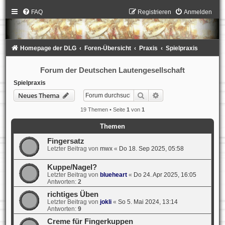
FAQ
Registrieren
Anmelden
Homepage der DLG
Foren-Übersicht
Praxis
Spielpraxis
Forum der Deutschen Lautengesellschaft
Spielpraxis
Suche
Erweiterte Suche
Neues Thema
19 Themen • Seite
1
von
1
Themen
Fingersatz
Letzter Beitrag von
mwx
«
Do 18. Sep 2025, 05:58
Kuppe/Nagel?
Letzter Beitrag von
blueheart
«
Do 24. Apr 2025, 16:05
Antworten:
2
richtiges Üben
Letzter Beitrag von
jokli
«
So 5. Mai 2024, 13:14
Antworten:
9
Creme für Fingerkuppen