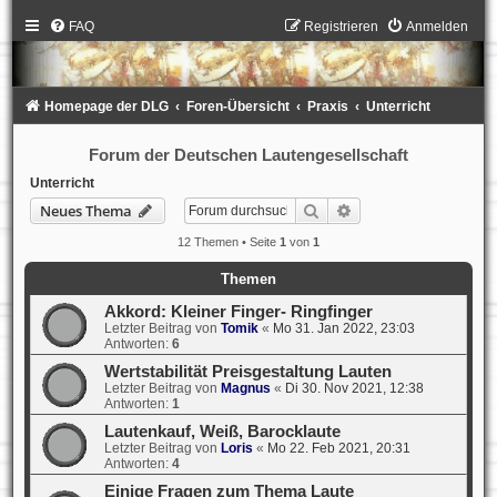
FAQ
Registrieren
Anmelden
Homepage der DLG
Foren-Übersicht
Praxis
Unterricht
Forum der Deutschen Lautengesellschaft
Unterricht
Suche
Erweiterte Suche
Neues Thema
12 Themen • Seite
1
von
1
Themen
Akkord: Kleiner Finger- Ringfinger
Letzter Beitrag von
Tomik
«
Mo 31. Jan 2022, 23:03
Antworten:
6
Wertstabilität Preisgestaltung Lauten
Letzter Beitrag von
Magnus
«
Di 30. Nov 2021, 12:38
Antworten:
1
Lautenkauf, Weiß, Barocklaute
Letzter Beitrag von
Loris
«
Mo 22. Feb 2021, 20:31
Antworten:
4
Einige Fragen zum Thema Laute