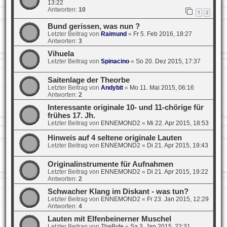
13:22
Antworten:
10
1
2
Bund gerissen, was nun ?
Letzter Beitrag von
Raimund
«
Fr 5. Feb 2016, 18:27
Antworten:
3
Vihuela
Letzter Beitrag von
Spinacino
«
So 20. Dez 2015, 17:37
Saitenlage der Theorbe
Letzter Beitrag von
Andybit
«
Mo 11. Mai 2015, 06:16
Antworten:
2
Interessante originale 10- und 11-chörige für
frühes 17. Jh.
Letzter Beitrag von
ENNEMOND2
«
Mi 22. Apr 2015, 18:53
Hinweis auf 4 seltene originale Lauten
Letzter Beitrag von
ENNEMOND2
«
Di 21. Apr 2015, 19:43
Originalinstrumente für Aufnahmen
Letzter Beitrag von
ENNEMOND2
«
Di 21. Apr 2015, 19:22
Antworten:
2
Schwacher Klang im Diskant - was tun?
Letzter Beitrag von
ENNEMOND2
«
Fr 23. Jan 2015, 12:29
Antworten:
4
Lauten mit Elfenbeinerner Muschel
Letzter Beitrag von
TheByte
«
Sa 3. Jan 2015, 22:31