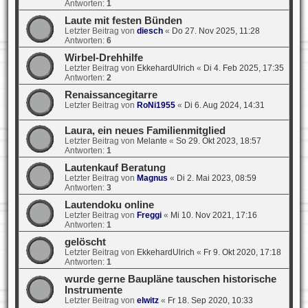
Antworten:
1
Laute mit festen Bünden
Letzter Beitrag von
diesch
«
Do 27. Nov 2025, 11:28
Antworten:
6
Wirbel-Drehhilfe
Letzter Beitrag von
EkkehardUlrich
«
Di 4. Feb 2025, 17:35
Antworten:
2
Renaissancegitarre
Letzter Beitrag von
RoNi1955
«
Di 6. Aug 2024, 14:31
Laura, ein neues Familienmitglied
Letzter Beitrag von
Melante
«
So 29. Okt 2023, 18:57
Antworten:
1
Lautenkauf Beratung
Letzter Beitrag von
Magnus
«
Di 2. Mai 2023, 08:59
Antworten:
3
Lautendoku online
Letzter Beitrag von
Freggi
«
Mi 10. Nov 2021, 17:16
Antworten:
1
gelöscht
Letzter Beitrag von
EkkehardUlrich
«
Fr 9. Okt 2020, 17:18
Antworten:
1
wurde gerne Baupläne tauschen historische
Instrumente
Letzter Beitrag von
elwitz
«
Fr 18. Sep 2020, 10:33