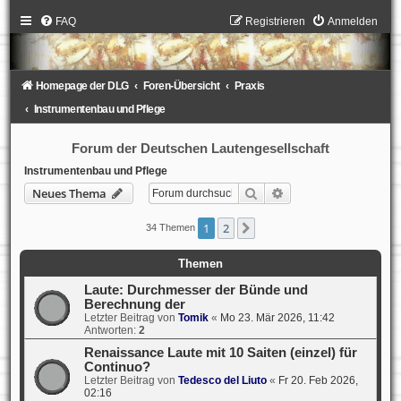
FAQ
Registrieren
Anmelden
Homepage der DLG
Foren-Übersicht
Praxis
Instrumentenbau und Pflege
Forum der Deutschen Lautengesellschaft
Instrumentenbau und Pflege
Suche
Erweiterte Suche
Neues Thema
1
2
Nächste
34 Themen
Themen
Laute: Durchmesser der Bünde und
Berechnung der
Letzter Beitrag von
Tomik
«
Mo 23. Mär 2026, 11:42
Antworten:
2
Renaissance Laute mit 10 Saiten (einzel) für
Continuo?
Letzter Beitrag von
Tedesco del Liuto
«
Fr 20. Feb 2026,
02:16