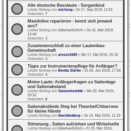
Alte deutsche Basslaute - Sorgenkind
Letzter Beitrag von
michvog
«
Di 17. Sep 2019, 11:03
Antworten:
7
Mandoline reparieren - kennt sich jemand
aus?
Letzter Beitrag von
EkkehardUlrich
«
So 31. Mär 2019,
15:49
Antworten:
3
Zusammenschluß zu einer Lautenbau-
Gemeinschaft
Letzter Beitrag von
arezzo1685
«
Mo 17. Okt 2016, 20:16
Antworten:
3
Tipps zur Instrumentenpflege für Anfänger?
Letzter Beitrag von
Benita Stärke
«
Di 28. Jun 2016, 17:58
Antworten:
4
Meine Laute: Anfängerfragen zu Saitenlage
und Saitenabstand
Letzter Beitrag von
Sansensemble
«
Mo 30. Mai 2016,
20:32
Antworten:
8
Saitenabstände Steg bei Theorbe/Chitarrone
für kleine Hände
Letzter Beitrag von
tbocklenberg
«
So 15. Mai 2016, 11:19
Stimmung , Saiten aufziehen und Wirbelseife
Letzter Beitrag von
EkkehardUlrich
«
Fr 25. Mär 2016,