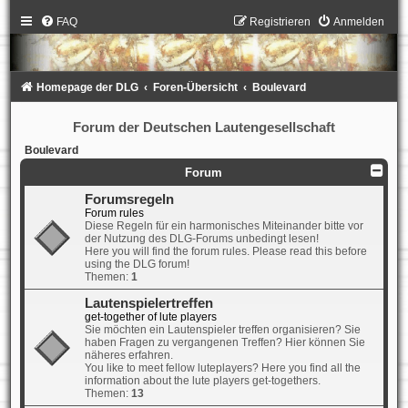
FAQ
Registrieren
Anmelden
Homepage der DLG
Foren-Übersicht
Boulevard
Forum der Deutschen Lautengesellschaft
Boulevard
Forum
Forumsregeln
Forum rules
Diese Regeln für ein harmonisches Miteinander bitte vor
der Nutzung des DLG-Forums unbedingt lesen!
Here you will find the forum rules. Please read this before
using the DLG forum!
Themen:
1
Lautenspielertreffen
get-together of lute players
Sie möchten ein Lautenspieler treffen organisieren? Sie
haben Fragen zu vergangenen Treffen? Hier können Sie
näheres erfahren.
You like to meet fellow luteplayers? Here you find all the
information about the lute players get-togethers.
Themen:
13