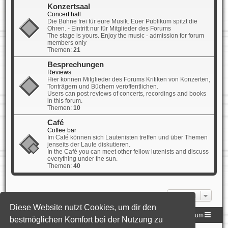
Konzertsaal
Concert hall
Die Bühne frei für eure Musik. Euer Publikum spitzt die
Ohren. - Eintritt nur für Mitglieder des Forums
The stage is yours. Enjoy the music - admission for forum
members only
Themen:
21
Besprechungen
Reviews
Hier können Mitglieder des Forums Kritiken von Konzerten,
Tonträgern und Büchern veröffentlichen.
Users can post reviews of concerts, recordings and books
in this forum.
Themen:
10
Café
Coffee bar
Im Café können sich Lautenisten treffen und über Themen
jenseits der Laute diskutieren.
In the Café you can meet other fellow lutenists and discuss
everything under the sun.
Themen:
40
Gehe zu
Diese Website nutzt Cookies, um dir den
Homepage der DLG
Foren-Übersicht
Impressum
bestmöglichen Komfort bei der Nutzung zu