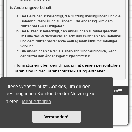
6. Änderungsvorbehalt
Der Betreiber ist berechtigt, die Nutzungsbedingungen und die
Datenschutzerklärung zu ändern. Die Änderung wird dem
Nutzer per E-Mail mitgeteilt.
Der Nutzer ist berechtigt, den Änderungen zu widersprechen.
Im Falle des Widerspruchs erlischt das zwischen dem Betreiber
und dem Nutzer bestehende Vertragsverhältnis mit sofortiger
Wirkung.
Die Änderungen gelten als anerkannt und verbindlich, wenn
der Nutzer den Änderungen zugestimmt hat.
Informationen über den Umgang mit deinen persönlichen
Daten sind in der Datenschutzerklärung enthalten.
Diese Website nutzt Cookies, um dir den
Homepage der DLG
Foren-Übersicht
Impressum
bestmöglichen Komfort bei der Nutzung zu
bieten.
Mehr erfahren
Powered by
phpBB
® Forum Software © phpBB Limited
Deutsche Übersetzung durch
phpBB.de
Style: Black-Silver-Split by Joyce&Luna
phpBB-Style-Design
Datenschutz
|
Nutzungsbedingungen
Verstanden!