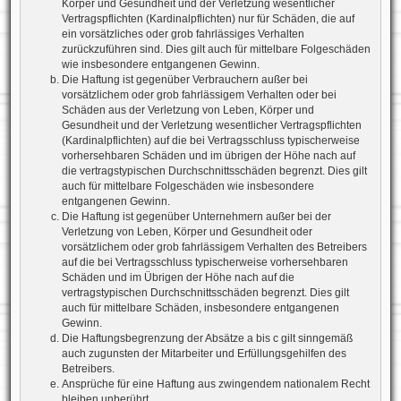
Körper und Gesundheit und der Verletzung wesentlicher
Vertragspflichten (Kardinalpflichten) nur für Schäden, die auf
ein vorsätzliches oder grob fahrlässiges Verhalten
zurückzuführen sind. Dies gilt auch für mittelbare Folgeschäden
wie insbesondere entgangenen Gewinn.
Die Haftung ist gegenüber Verbrauchern außer bei
vorsätzlichem oder grob fahrlässigem Verhalten oder bei
Schäden aus der Verletzung von Leben, Körper und
Gesundheit und der Verletzung wesentlicher Vertragspflichten
(Kardinalpflichten) auf die bei Vertragsschluss typischerweise
vorhersehbaren Schäden und im übrigen der Höhe nach auf
die vertragstypischen Durchschnittsschäden begrenzt. Dies gilt
auch für mittelbare Folgeschäden wie insbesondere
entgangenen Gewinn.
Die Haftung ist gegenüber Unternehmern außer bei der
Verletzung von Leben, Körper und Gesundheit oder
vorsätzlichem oder grob fahrlässigem Verhalten des Betreibers
auf die bei Vertragsschluss typischerweise vorhersehbaren
Schäden und im Übrigen der Höhe nach auf die
vertragstypischen Durchschnittsschäden begrenzt. Dies gilt
auch für mittelbare Schäden, insbesondere entgangenen
Gewinn.
Die Haftungsbegrenzung der Absätze a bis c gilt sinngemäß
auch zugunsten der Mitarbeiter und Erfüllungsgehilfen des
Betreibers.
Ansprüche für eine Haftung aus zwingendem nationalem Recht
bleiben unberührt.