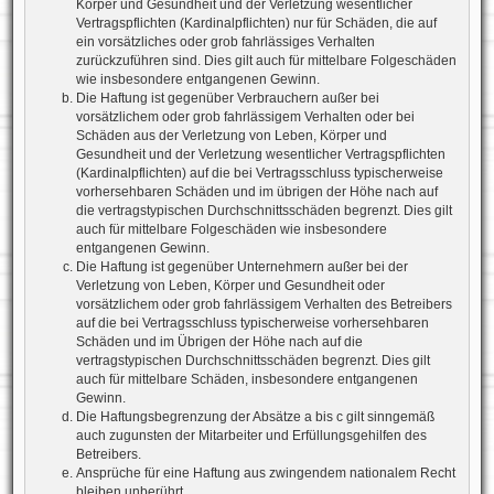
Körper und Gesundheit und der Verletzung wesentlicher
Vertragspflichten (Kardinalpflichten) nur für Schäden, die auf
ein vorsätzliches oder grob fahrlässiges Verhalten
zurückzuführen sind. Dies gilt auch für mittelbare Folgeschäden
wie insbesondere entgangenen Gewinn.
Die Haftung ist gegenüber Verbrauchern außer bei
vorsätzlichem oder grob fahrlässigem Verhalten oder bei
Schäden aus der Verletzung von Leben, Körper und
Gesundheit und der Verletzung wesentlicher Vertragspflichten
(Kardinalpflichten) auf die bei Vertragsschluss typischerweise
vorhersehbaren Schäden und im übrigen der Höhe nach auf
die vertragstypischen Durchschnittsschäden begrenzt. Dies gilt
auch für mittelbare Folgeschäden wie insbesondere
entgangenen Gewinn.
Die Haftung ist gegenüber Unternehmern außer bei der
Verletzung von Leben, Körper und Gesundheit oder
vorsätzlichem oder grob fahrlässigem Verhalten des Betreibers
auf die bei Vertragsschluss typischerweise vorhersehbaren
Schäden und im Übrigen der Höhe nach auf die
vertragstypischen Durchschnittsschäden begrenzt. Dies gilt
auch für mittelbare Schäden, insbesondere entgangenen
Gewinn.
Die Haftungsbegrenzung der Absätze a bis c gilt sinngemäß
auch zugunsten der Mitarbeiter und Erfüllungsgehilfen des
Betreibers.
Ansprüche für eine Haftung aus zwingendem nationalem Recht
bleiben unberührt.