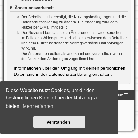
6. Änderungsvorbehalt
Der Betreiber ist berechtigt, die Nutzungsbedingungen und die
Datenschutzerklärung zu ändern. Die Änderung wird dem
Nutzer per E-Mail mitgeteilt.
Der Nutzer ist berechtigt, den Änderungen zu widersprechen.
Im Falle des Widerspruchs erlischt das zwischen dem Betreiber
und dem Nutzer bestehende Vertragsverhältnis mit sofortiger
Wirkung.
Die Änderungen gelten als anerkannt und verbindlich, wenn
der Nutzer den Änderungen zugestimmt hat.
Informationen über den Umgang mit deinen persönlichen
Daten sind in der Datenschutzerklärung enthalten.
Diese Website nutzt Cookies, um dir den
Homepage der DLG
Foren-Übersicht
Impressum
bestmöglichen Komfort bei der Nutzung zu
bieten.
Mehr erfahren
Powered by
phpBB
® Forum Software © phpBB Limited
Deutsche Übersetzung durch
phpBB.de
Style: Black-Silver-Split by Joyce&Luna
phpBB-Style-Design
Datenschutz
|
Nutzungsbedingungen
Verstanden!