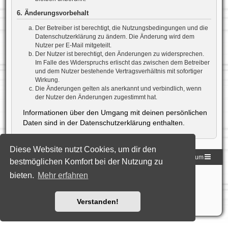
6. Änderungsvorbehalt
Der Betreiber ist berechtigt, die Nutzungsbedingungen und die
Datenschutzerklärung zu ändern. Die Änderung wird dem
Nutzer per E-Mail mitgeteilt.
Der Nutzer ist berechtigt, den Änderungen zu widersprechen.
Im Falle des Widerspruchs erlischt das zwischen dem Betreiber
und dem Nutzer bestehende Vertragsverhältnis mit sofortiger
Wirkung.
Die Änderungen gelten als anerkannt und verbindlich, wenn
der Nutzer den Änderungen zugestimmt hat.
Informationen über den Umgang mit deinen persönlichen
Daten sind in der Datenschutzerklärung enthalten.
Diese Website nutzt Cookies, um dir den
Homepage der DLG
Foren-Übersicht
Impressum
bestmöglichen Komfort bei der Nutzung zu
bieten.
Mehr erfahren
Powered by
phpBB
® Forum Software © phpBB Limited
Deutsche Übersetzung durch
phpBB.de
Style: Black-Silver-Split by Joyce&Luna
phpBB-Style-Design
Datenschutz
|
Nutzungsbedingungen
Verstanden!