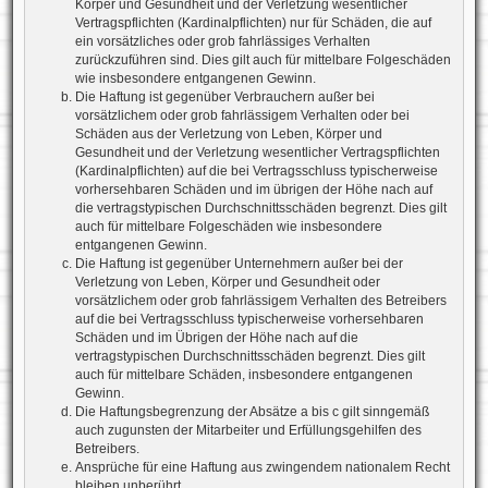
Körper und Gesundheit und der Verletzung wesentlicher
Vertragspflichten (Kardinalpflichten) nur für Schäden, die auf
ein vorsätzliches oder grob fahrlässiges Verhalten
zurückzuführen sind. Dies gilt auch für mittelbare Folgeschäden
wie insbesondere entgangenen Gewinn.
Die Haftung ist gegenüber Verbrauchern außer bei
vorsätzlichem oder grob fahrlässigem Verhalten oder bei
Schäden aus der Verletzung von Leben, Körper und
Gesundheit und der Verletzung wesentlicher Vertragspflichten
(Kardinalpflichten) auf die bei Vertragsschluss typischerweise
vorhersehbaren Schäden und im übrigen der Höhe nach auf
die vertragstypischen Durchschnittsschäden begrenzt. Dies gilt
auch für mittelbare Folgeschäden wie insbesondere
entgangenen Gewinn.
Die Haftung ist gegenüber Unternehmern außer bei der
Verletzung von Leben, Körper und Gesundheit oder
vorsätzlichem oder grob fahrlässigem Verhalten des Betreibers
auf die bei Vertragsschluss typischerweise vorhersehbaren
Schäden und im Übrigen der Höhe nach auf die
vertragstypischen Durchschnittsschäden begrenzt. Dies gilt
auch für mittelbare Schäden, insbesondere entgangenen
Gewinn.
Die Haftungsbegrenzung der Absätze a bis c gilt sinngemäß
auch zugunsten der Mitarbeiter und Erfüllungsgehilfen des
Betreibers.
Ansprüche für eine Haftung aus zwingendem nationalem Recht
bleiben unberührt.