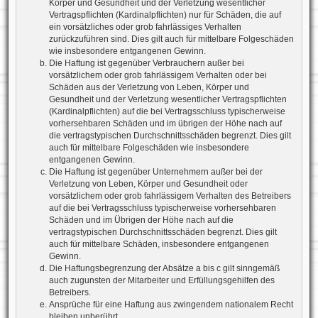
Körper und Gesundheit und der Verletzung wesentlicher
Vertragspflichten (Kardinalpflichten) nur für Schäden, die auf
ein vorsätzliches oder grob fahrlässiges Verhalten
zurückzuführen sind. Dies gilt auch für mittelbare Folgeschäden
wie insbesondere entgangenen Gewinn.
Die Haftung ist gegenüber Verbrauchern außer bei
vorsätzlichem oder grob fahrlässigem Verhalten oder bei
Schäden aus der Verletzung von Leben, Körper und
Gesundheit und der Verletzung wesentlicher Vertragspflichten
(Kardinalpflichten) auf die bei Vertragsschluss typischerweise
vorhersehbaren Schäden und im übrigen der Höhe nach auf
die vertragstypischen Durchschnittsschäden begrenzt. Dies gilt
auch für mittelbare Folgeschäden wie insbesondere
entgangenen Gewinn.
Die Haftung ist gegenüber Unternehmern außer bei der
Verletzung von Leben, Körper und Gesundheit oder
vorsätzlichem oder grob fahrlässigem Verhalten des Betreibers
auf die bei Vertragsschluss typischerweise vorhersehbaren
Schäden und im Übrigen der Höhe nach auf die
vertragstypischen Durchschnittsschäden begrenzt. Dies gilt
auch für mittelbare Schäden, insbesondere entgangenen
Gewinn.
Die Haftungsbegrenzung der Absätze a bis c gilt sinngemäß
auch zugunsten der Mitarbeiter und Erfüllungsgehilfen des
Betreibers.
Ansprüche für eine Haftung aus zwingendem nationalem Recht
bleiben unberührt.