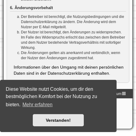
6. Änderungsvorbehalt
Der Betreiber ist berechtigt, die Nutzungsbedingungen und die
Datenschutzerklärung zu ändern. Die Änderung wird dem
Nutzer per E-Mail mitgeteilt.
Der Nutzer ist berechtigt, den Änderungen zu widersprechen.
Im Falle des Widerspruchs erlischt das zwischen dem Betreiber
und dem Nutzer bestehende Vertragsverhältnis mit sofortiger
Wirkung.
Die Änderungen gelten als anerkannt und verbindlich, wenn
der Nutzer den Änderungen zugestimmt hat.
Informationen über den Umgang mit deinen persönlichen
Daten sind in der Datenschutzerklärung enthalten.
Diese Website nutzt Cookies, um dir den
Homepage der DLG
Foren-Übersicht
Impressum
bestmöglichen Komfort bei der Nutzung zu
bieten.
Mehr erfahren
Powered by
phpBB
® Forum Software © phpBB Limited
Deutsche Übersetzung durch
phpBB.de
Style: Black-Silver-Split by Joyce&Luna
phpBB-Style-Design
Datenschutz
|
Nutzungsbedingungen
Verstanden!