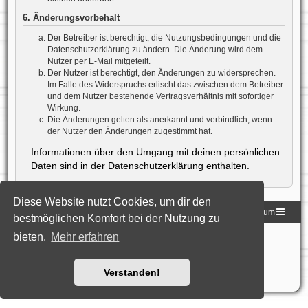
6. Änderungsvorbehalt
Der Betreiber ist berechtigt, die Nutzungsbedingungen und die
Datenschutzerklärung zu ändern. Die Änderung wird dem
Nutzer per E-Mail mitgeteilt.
Der Nutzer ist berechtigt, den Änderungen zu widersprechen.
Im Falle des Widerspruchs erlischt das zwischen dem Betreiber
und dem Nutzer bestehende Vertragsverhältnis mit sofortiger
Wirkung.
Die Änderungen gelten als anerkannt und verbindlich, wenn
der Nutzer den Änderungen zugestimmt hat.
Informationen über den Umgang mit deinen persönlichen
Daten sind in der Datenschutzerklärung enthalten.
Diese Website nutzt Cookies, um dir den
Homepage der DLG
Foren-Übersicht
Impressum
bestmöglichen Komfort bei der Nutzung zu
bieten.
Mehr erfahren
Powered by
phpBB
® Forum Software © phpBB Limited
Deutsche Übersetzung durch
phpBB.de
Style: Black-Silver-Split by Joyce&Luna
phpBB-Style-Design
Datenschutz
|
Nutzungsbedingungen
Verstanden!