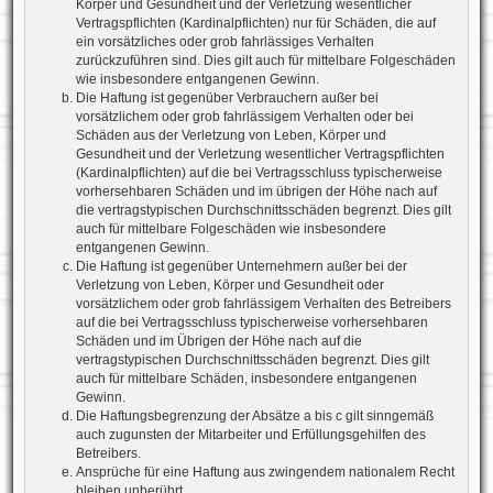
Körper und Gesundheit und der Verletzung wesentlicher
Vertragspflichten (Kardinalpflichten) nur für Schäden, die auf
ein vorsätzliches oder grob fahrlässiges Verhalten
zurückzuführen sind. Dies gilt auch für mittelbare Folgeschäden
wie insbesondere entgangenen Gewinn.
Die Haftung ist gegenüber Verbrauchern außer bei
vorsätzlichem oder grob fahrlässigem Verhalten oder bei
Schäden aus der Verletzung von Leben, Körper und
Gesundheit und der Verletzung wesentlicher Vertragspflichten
(Kardinalpflichten) auf die bei Vertragsschluss typischerweise
vorhersehbaren Schäden und im übrigen der Höhe nach auf
die vertragstypischen Durchschnittsschäden begrenzt. Dies gilt
auch für mittelbare Folgeschäden wie insbesondere
entgangenen Gewinn.
Die Haftung ist gegenüber Unternehmern außer bei der
Verletzung von Leben, Körper und Gesundheit oder
vorsätzlichem oder grob fahrlässigem Verhalten des Betreibers
auf die bei Vertragsschluss typischerweise vorhersehbaren
Schäden und im Übrigen der Höhe nach auf die
vertragstypischen Durchschnittsschäden begrenzt. Dies gilt
auch für mittelbare Schäden, insbesondere entgangenen
Gewinn.
Die Haftungsbegrenzung der Absätze a bis c gilt sinngemäß
auch zugunsten der Mitarbeiter und Erfüllungsgehilfen des
Betreibers.
Ansprüche für eine Haftung aus zwingendem nationalem Recht
bleiben unberührt.