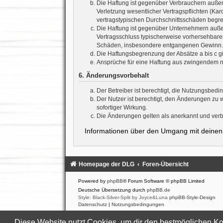
Die Haftung ist gegenüber Verbrauchern außer
Verletzung wesentlicher Vertragspflichten (Ka
vertragstypischen Durchschnittsschäden begre
Die Haftung ist gegenüber Unternehmern außer 
Vertragsschluss typischerweise vorhersehbaren
Schäden, insbesondere entgangenen Gewinn.
Die Haftungsbegrenzung der Absätze a bis c gi
Ansprüche für eine Haftung aus zwingendem n
6. Änderungsvorbehalt
Der Betreiber ist berechtigt, die Nutzungsbed
Der Nutzer ist berechtigt, den Änderungen zu 
sofortiger Wirkung.
Die Änderungen gelten als anerkannt und verb
Informationen über den Umgang mit deinen 
Homepage der DLG
Foren-Übersicht
Powered by
phpBB
® Forum Software © phpBB Limited
Deutsche Übersetzung durch
phpBB.de
Style: Black-Silver-Split by Joyce&Luna
phpBB-Style-Design
Datenschutz
|
Nutzungsbedingungen
Diese Website nutzt Cookies, um dir den bestmöglichen Ko