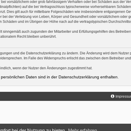
 bei vorsätzlichem oder grob fahrlässigem Verhalten oder bei Schäden aus der Ve
rdinalpflichten) auf die bei Vertragsschluss typischerweise vorhersehbaren Schäde
nzt. Dies gilt auch für mittelbare Folgeschäden wie insbesondere entgangenen Ge
bei der Verletzung von Leben, Körper und Gesundheit oder vorsätzlichem oder gro
 Schäden und im Übrigen der Höhe nach auf die vertragstypischen Durchschnittssc
lt sinngemäß auch zugunsten der Mitarbeiter und Erfüllungsgehilfen des Betreibers
ationalem Recht bleiben unberührt.
ingungen und die Datenschutzerklärung zu ändern. Die Änderung wird dem Nutzer pe
widersprechen. Im Falle des Widerspruchs erlischt das zwischen dem Betreiber un
indlich, wenn der Nutzer den Änderungen zugestimmt hat.
persönlichen Daten sind in der Datenschutzerklärung enthalten.
Impressu
mfort bei der Nutzung zu bieten.
Mehr erfahren