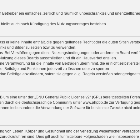
em Betreiber ein einfaches, zeitlich und räumlich unbeschränktes und unentgeltlic
a bleibt auch nach Kündigung des Nutzungsvertrages bestehen.
dass er keine Inhalte enthält, die gegen geltendes Recht oder die guten Sitten ver
Links und Bilder zu setzen bzw. zu verwenden.
us. Bei Verstößen gegen diese Nutzungsbedingungen oder anderer im Board veröffe
utzung dieses Boards ausschließen und dir ein Hausverbot erteilen.
e Verantwortung für die Inhalte von Beiträgen übernimmt, die er nicht selbst erstel
o, Beiträge und Funktionen jederzeit zu löschen oder zu sperren.
eine Beiträge abzuändern, sofern sie gegen o. g. Regeln verstoßen oder geeignet 
B um eine unter der „
GNU General Public License v2
“ (GPL) bereitgestellten For
en durch die deutschsprachige Community unter www.phpbb.de zur Verfügung gestel
önnen insbesondere die Verwendung der Software für bestimmte Zwecke nicht unter
ng von Leben, Körper und Gesundheit und der Verletzung wesentlicher Vertragspflic
n zurückzuführen sind. Dies gilt auch für mittelbare Folgeschäden wie insbesonde