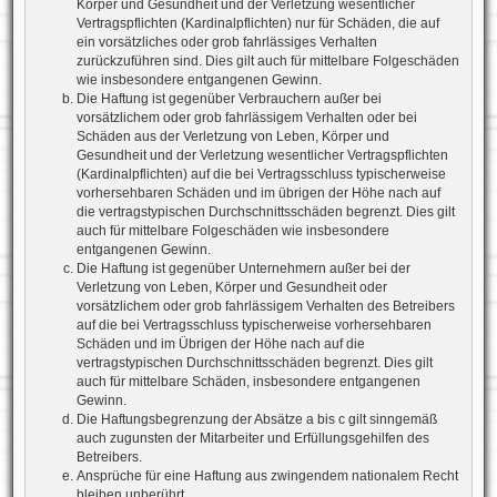
Körper und Gesundheit und der Verletzung wesentlicher
Vertragspflichten (Kardinalpflichten) nur für Schäden, die auf
ein vorsätzliches oder grob fahrlässiges Verhalten
zurückzuführen sind. Dies gilt auch für mittelbare Folgeschäden
wie insbesondere entgangenen Gewinn.
Die Haftung ist gegenüber Verbrauchern außer bei
vorsätzlichem oder grob fahrlässigem Verhalten oder bei
Schäden aus der Verletzung von Leben, Körper und
Gesundheit und der Verletzung wesentlicher Vertragspflichten
(Kardinalpflichten) auf die bei Vertragsschluss typischerweise
vorhersehbaren Schäden und im übrigen der Höhe nach auf
die vertragstypischen Durchschnittsschäden begrenzt. Dies gilt
auch für mittelbare Folgeschäden wie insbesondere
entgangenen Gewinn.
Die Haftung ist gegenüber Unternehmern außer bei der
Verletzung von Leben, Körper und Gesundheit oder
vorsätzlichem oder grob fahrlässigem Verhalten des Betreibers
auf die bei Vertragsschluss typischerweise vorhersehbaren
Schäden und im Übrigen der Höhe nach auf die
vertragstypischen Durchschnittsschäden begrenzt. Dies gilt
auch für mittelbare Schäden, insbesondere entgangenen
Gewinn.
Die Haftungsbegrenzung der Absätze a bis c gilt sinngemäß
auch zugunsten der Mitarbeiter und Erfüllungsgehilfen des
Betreibers.
Ansprüche für eine Haftung aus zwingendem nationalem Recht
bleiben unberührt.