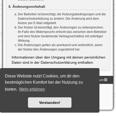
6. Änderungsvorbehalt
Der Betreiber ist berechtigt, die Nutzungsbedingungen und die
Datenschutzerklärung zu ändern. Die Änderung wird dem
Nutzer per E-Mail mitgeteilt.
Der Nutzer ist berechtigt, den Änderungen zu widersprechen.
Im Falle des Widerspruchs erlischt das zwischen dem Betreiber
und dem Nutzer bestehende Vertragsverhältnis mit sofortiger
Wirkung.
Die Änderungen gelten als anerkannt und verbindlich, wenn
der Nutzer den Änderungen zugestimmt hat.
Informationen über den Umgang mit deinen persönlichen
Daten sind in der Datenschutzerklärung enthalten.
Diese Website nutzt Cookies, um dir den
Homepage der DLG
Foren-Übersicht
Impressum
bestmöglichen Komfort bei der Nutzung zu
bieten.
Mehr erfahren
Powered by
phpBB
® Forum Software © phpBB Limited
Deutsche Übersetzung durch
phpBB.de
Style: Black-Silver-Split by Joyce&Luna
phpBB-Style-Design
Datenschutz
|
Nutzungsbedingungen
Verstanden!