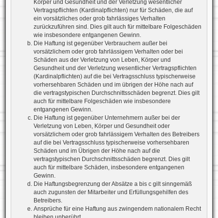
Körper und Gesundheit und der Verletzung wesentlicher
Vertragspflichten (Kardinalpflichten) nur für Schäden, die auf
ein vorsätzliches oder grob fahrlässiges Verhalten
zurückzuführen sind. Dies gilt auch für mittelbare Folgeschäden
wie insbesondere entgangenen Gewinn.
Die Haftung ist gegenüber Verbrauchern außer bei
vorsätzlichem oder grob fahrlässigem Verhalten oder bei
Schäden aus der Verletzung von Leben, Körper und
Gesundheit und der Verletzung wesentlicher Vertragspflichten
(Kardinalpflichten) auf die bei Vertragsschluss typischerweise
vorhersehbaren Schäden und im übrigen der Höhe nach auf
die vertragstypischen Durchschnittsschäden begrenzt. Dies gilt
auch für mittelbare Folgeschäden wie insbesondere
entgangenen Gewinn.
Die Haftung ist gegenüber Unternehmern außer bei der
Verletzung von Leben, Körper und Gesundheit oder
vorsätzlichem oder grob fahrlässigem Verhalten des Betreibers
auf die bei Vertragsschluss typischerweise vorhersehbaren
Schäden und im Übrigen der Höhe nach auf die
vertragstypischen Durchschnittsschäden begrenzt. Dies gilt
auch für mittelbare Schäden, insbesondere entgangenen
Gewinn.
Die Haftungsbegrenzung der Absätze a bis c gilt sinngemäß
auch zugunsten der Mitarbeiter und Erfüllungsgehilfen des
Betreibers.
Ansprüche für eine Haftung aus zwingendem nationalem Recht
bleiben unberührt.