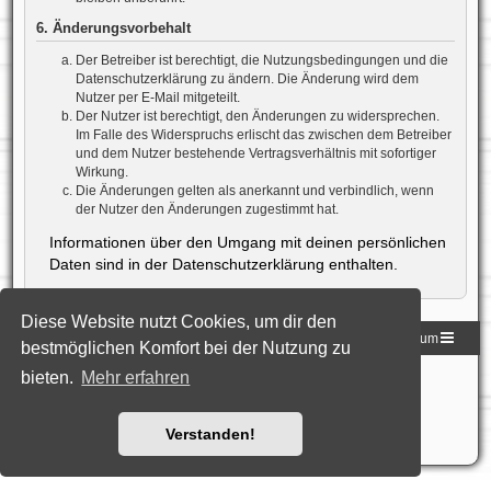
6. Änderungsvorbehalt
Der Betreiber ist berechtigt, die Nutzungsbedingungen und die
Datenschutzerklärung zu ändern. Die Änderung wird dem
Nutzer per E-Mail mitgeteilt.
Der Nutzer ist berechtigt, den Änderungen zu widersprechen.
Im Falle des Widerspruchs erlischt das zwischen dem Betreiber
und dem Nutzer bestehende Vertragsverhältnis mit sofortiger
Wirkung.
Die Änderungen gelten als anerkannt und verbindlich, wenn
der Nutzer den Änderungen zugestimmt hat.
Informationen über den Umgang mit deinen persönlichen
Daten sind in der Datenschutzerklärung enthalten.
Diese Website nutzt Cookies, um dir den
Homepage der DLG
Foren-Übersicht
Impressum
bestmöglichen Komfort bei der Nutzung zu
bieten.
Mehr erfahren
Powered by
phpBB
® Forum Software © phpBB Limited
Deutsche Übersetzung durch
phpBB.de
Style: Black-Silver-Split by Joyce&Luna
phpBB-Style-Design
Datenschutz
|
Nutzungsbedingungen
Verstanden!