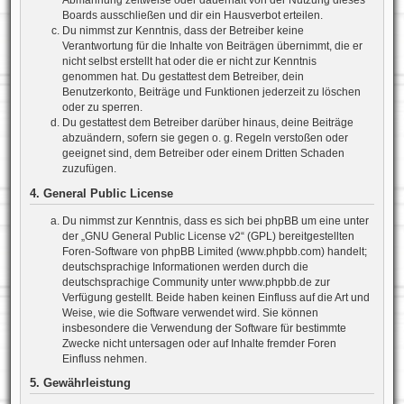
Abmahnung zeitweise oder dauerhaft von der Nutzung dieses
Boards ausschließen und dir ein Hausverbot erteilen.
Du nimmst zur Kenntnis, dass der Betreiber keine
Verantwortung für die Inhalte von Beiträgen übernimmt, die er
nicht selbst erstellt hat oder die er nicht zur Kenntnis
genommen hat. Du gestattest dem Betreiber, dein
Benutzerkonto, Beiträge und Funktionen jederzeit zu löschen
oder zu sperren.
Du gestattest dem Betreiber darüber hinaus, deine Beiträge
abzuändern, sofern sie gegen o. g. Regeln verstoßen oder
geeignet sind, dem Betreiber oder einem Dritten Schaden
zuzufügen.
4. General Public License
Du nimmst zur Kenntnis, dass es sich bei phpBB um eine unter
der „
GNU General Public License v2
“ (GPL) bereitgestellten
Foren-Software von phpBB Limited (www.phpbb.com) handelt;
deutschsprachige Informationen werden durch die
deutschsprachige Community unter www.phpbb.de zur
Verfügung gestellt. Beide haben keinen Einfluss auf die Art und
Weise, wie die Software verwendet wird. Sie können
insbesondere die Verwendung der Software für bestimmte
Zwecke nicht untersagen oder auf Inhalte fremder Foren
Einfluss nehmen.
5. Gewährleistung