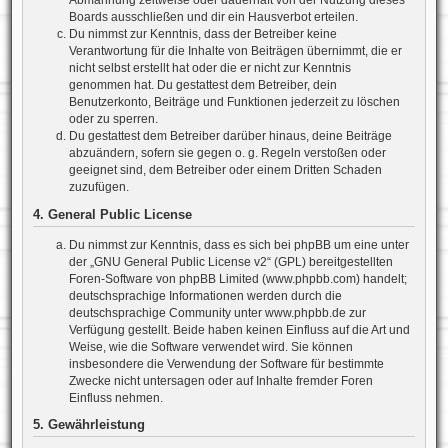
Abmahnung zeitweise oder dauerhaft von der Nutzung dieses
Boards ausschließen und dir ein Hausverbot erteilen.
Du nimmst zur Kenntnis, dass der Betreiber keine
Verantwortung für die Inhalte von Beiträgen übernimmt, die er
nicht selbst erstellt hat oder die er nicht zur Kenntnis
genommen hat. Du gestattest dem Betreiber, dein
Benutzerkonto, Beiträge und Funktionen jederzeit zu löschen
oder zu sperren.
Du gestattest dem Betreiber darüber hinaus, deine Beiträge
abzuändern, sofern sie gegen o. g. Regeln verstoßen oder
geeignet sind, dem Betreiber oder einem Dritten Schaden
zuzufügen.
4. General Public License
Du nimmst zur Kenntnis, dass es sich bei phpBB um eine unter
der „
GNU General Public License v2
“ (GPL) bereitgestellten
Foren-Software von phpBB Limited (www.phpbb.com) handelt;
deutschsprachige Informationen werden durch die
deutschsprachige Community unter www.phpbb.de zur
Verfügung gestellt. Beide haben keinen Einfluss auf die Art und
Weise, wie die Software verwendet wird. Sie können
insbesondere die Verwendung der Software für bestimmte
Zwecke nicht untersagen oder auf Inhalte fremder Foren
Einfluss nehmen.
5. Gewährleistung