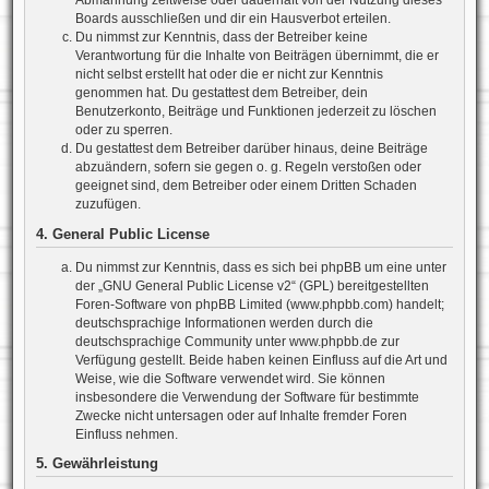
Abmahnung zeitweise oder dauerhaft von der Nutzung dieses
Boards ausschließen und dir ein Hausverbot erteilen.
Du nimmst zur Kenntnis, dass der Betreiber keine
Verantwortung für die Inhalte von Beiträgen übernimmt, die er
nicht selbst erstellt hat oder die er nicht zur Kenntnis
genommen hat. Du gestattest dem Betreiber, dein
Benutzerkonto, Beiträge und Funktionen jederzeit zu löschen
oder zu sperren.
Du gestattest dem Betreiber darüber hinaus, deine Beiträge
abzuändern, sofern sie gegen o. g. Regeln verstoßen oder
geeignet sind, dem Betreiber oder einem Dritten Schaden
zuzufügen.
4. General Public License
Du nimmst zur Kenntnis, dass es sich bei phpBB um eine unter
der „
GNU General Public License v2
“ (GPL) bereitgestellten
Foren-Software von phpBB Limited (www.phpbb.com) handelt;
deutschsprachige Informationen werden durch die
deutschsprachige Community unter www.phpbb.de zur
Verfügung gestellt. Beide haben keinen Einfluss auf die Art und
Weise, wie die Software verwendet wird. Sie können
insbesondere die Verwendung der Software für bestimmte
Zwecke nicht untersagen oder auf Inhalte fremder Foren
Einfluss nehmen.
5. Gewährleistung