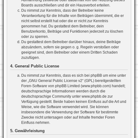
Abmahnung zeitweise oder dauerhaft von der Nutzung dieses
Boards ausschließen und dir ein Hausverbot erteilen.
Du nimmst zur Kenntnis, dass der Betreiber keine
Verantwortung für die Inhalte von Beiträgen übernimmt, die er
nicht selbst erstellt hat oder die er nicht zur Kenntnis
genommen hat. Du gestattest dem Betreiber, dein
Benutzerkonto, Beiträge und Funktionen jederzeit zu löschen
oder zu sperren.
Du gestattest dem Betreiber darüber hinaus, deine Beiträge
abzuändern, sofern sie gegen o. g. Regeln verstoßen oder
geeignet sind, dem Betreiber oder einem Dritten Schaden
zuzufügen.
4. General Public License
Du nimmst zur Kenntnis, dass es sich bei phpBB um eine unter
der „
GNU General Public License v2
“ (GPL) bereitgestellten
Foren-Software von phpBB Limited (www.phpbb.com) handelt;
deutschsprachige Informationen werden durch die
deutschsprachige Community unter www.phpbb.de zur
Verfügung gestellt. Beide haben keinen Einfluss auf die Art und
Weise, wie die Software verwendet wird. Sie können
insbesondere die Verwendung der Software für bestimmte
Zwecke nicht untersagen oder auf Inhalte fremder Foren
Einfluss nehmen.
5. Gewährleistung