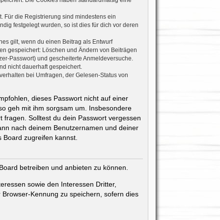
espeichert. Die Cookies haben standardmäßig eine
. Für die Registrierung sind mindestens ein
g festgelegt wurden, so ist dies für dich vor deren
es gilt, wenn du einen Beitrag als Entwurf
onen gespeichert: Löschen und Ändern von Beiträgen
tzer-Passwort) und gescheiterte Anmeldeversuche.
d nicht dauerhaft gespeichert.
verhalten bei Umfragen, der Gelesen-Status von
mpfohlen, dieses Passwort nicht auf einer
also geh mit ihm sorgsam um. Insbesondere
t fragen. Solltest du dein Passwort vergessen
 dann nach deinem Benutzernamen und deiner
 Board zugreifen kannst.
 Board betreiben und anbieten zu können.
eressen sowie den Interessen Dritter,
r Browser-Kennung zu speichern, sofern dies