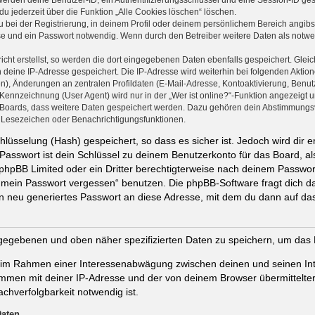
 werden deine Benutzer-ID, ein Authentifizierungsschlüssel und eine Session-ID g
du jederzeit über die Funktion „Alle Cookies löschen“ löschen.
 bei der Registrierung, in deinem Profil oder deinem persönlichem Bereich angibst
 und ein Passwort notwendig. Wenn durch den Betreiber weitere Daten als notwendi
cht erstellst, so werden die dort eingegebenen Daten ebenfalls gespeichert. Gleich
h deine IP-Adresse gespeichert. Die IP-Adresse wird weiterhin bei folgenden Akti
n), Änderungen an zentralen Profildaten (E-Mail-Adresse, Kontoaktivierung, Benu
ennzeichnung (User Agent) wird nur in der „Wer ist online?“-Funktion angezeigt un
s Boards, dass weitere Daten gespeichert werden. Dazu gehören dein Abstimmungs
te Lesezeichen oder Benachrichtigungsfunktionen.
lüsselung (Hash) gespeichert, so dass es sicher ist. Jedoch wird dir e
Passwort ist dein Schlüssel zu deinem Benutzerkonto für das Board, 
n phpBB Limited oder ein Dritter berechtigterweise nach deinem Passwor
e mein Passwort vergessen“ benutzen. Die phpBB-Software fragt dich
n neu generiertes Passwort an diese Adresse, mit dem du dann auf das
ingegebenen und oben näher spezifizierten Daten zu speichern, um das
t, im Rahmen einer Interessenabwägung zwischen deinen und seinen Int
ammen mit deiner IP-Adresse und der von deinem Browser übermittelte
chverfolgbarkeit notwendig ist.
Daten