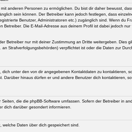
mit anderen Personen zu ermöglichen. Du bist dir daher bewusst, dass 
ugänglich sein können. Der Betreiber kann jedoch festlegen, dass einzel
registrierte Benutzer, Administratoren etc.) zugänglich sind. Wenn du
 Betreiber. Die E-Mail-Adresse aus deinem Profil ist dabei jedoch nur
r Betreiber nur mit deiner Zustimmung an Dritte weitergeben. Dies gilt
an Strafverfolgungsbehörden) verpflichtet ist oder die Daten zur Durch
 dich unter den von dir angegebenen Kontaktdaten zu kontaktieren, sof
st. Darüber hinaus dürfen er und andere Benutzer dich kontaktieren, s
er Seiten, die die phpBB-Software umfassen. Sofern der Betreiber in an
r dich darüber gesondert informieren.
ft, welche Daten über dich gespeichert sind.