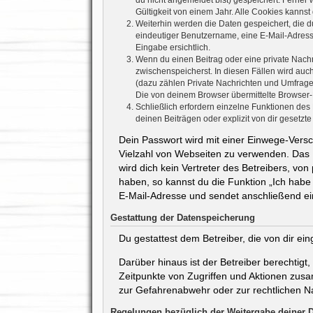
du nicht angemeldet bist) gespeichert. Ferner
Gültigkeit von einem Jahr. Alle Cookies kannst 
Weiterhin werden die Daten gespeichert, die du
eindeutiger Benutzername, eine E-Mail-Adresse
Eingabe ersichtlich.
Wenn du einen Beitrag oder eine private Nachri
zwischenspeicherst. In diesen Fällen wird auc
(dazu zählen Private Nachrichten und Umfrage
Die von deinem Browser übermittelte Browser-K
Schließlich erfordern einzelne Funktionen de
deinen Beiträgen oder explizit von dir gesetz
Dein Passwort wird mit einer Einwege-Versch
Vielzahl von Webseiten zu verwenden. Das 
wird dich kein Vertreter des Betreibers, vo
haben, so kannst du die Funktion „Ich hab
E-Mail-Adresse und sendet anschließend ei
Gestattung der Datenspeicherung
Du gestattest dem Betreiber, die von dir e
Darüber hinaus ist der Betreiber berechtig
Zeitpunkte von Zugriffen und Aktionen zus
zur Gefahrenabwehr oder zur rechtlichen Na
Regelungen bezüglich der Weitergabe deiner 