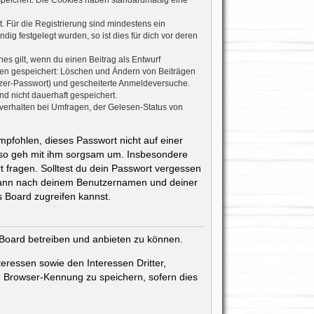
espeichert. Die Cookies haben standardmäßig eine
. Für die Registrierung sind mindestens ein
g festgelegt wurden, so ist dies für dich vor deren
es gilt, wenn du einen Beitrag als Entwurf
onen gespeichert: Löschen und Ändern von Beiträgen
tzer-Passwort) und gescheiterte Anmeldeversuche.
d nicht dauerhaft gespeichert.
verhalten bei Umfragen, der Gelesen-Status von
mpfohlen, dieses Passwort nicht auf einer
also geh mit ihm sorgsam um. Insbesondere
t fragen. Solltest du dein Passwort vergessen
 dann nach deinem Benutzernamen und deiner
 Board zugreifen kannst.
 Board betreiben und anbieten zu können.
eressen sowie den Interessen Dritter,
r Browser-Kennung zu speichern, sofern dies