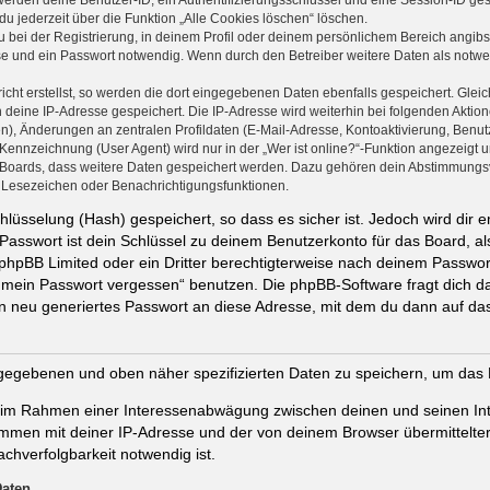
 werden deine Benutzer-ID, ein Authentifizierungsschlüssel und eine Session-ID g
du jederzeit über die Funktion „Alle Cookies löschen“ löschen.
 bei der Registrierung, in deinem Profil oder deinem persönlichem Bereich angibst
 und ein Passwort notwendig. Wenn durch den Betreiber weitere Daten als notwendi
cht erstellst, so werden die dort eingegebenen Daten ebenfalls gespeichert. Gleich
h deine IP-Adresse gespeichert. Die IP-Adresse wird weiterhin bei folgenden Akti
n), Änderungen an zentralen Profildaten (E-Mail-Adresse, Kontoaktivierung, Benu
ennzeichnung (User Agent) wird nur in der „Wer ist online?“-Funktion angezeigt un
s Boards, dass weitere Daten gespeichert werden. Dazu gehören dein Abstimmungs
te Lesezeichen oder Benachrichtigungsfunktionen.
lüsselung (Hash) gespeichert, so dass es sicher ist. Jedoch wird dir e
Passwort ist dein Schlüssel zu deinem Benutzerkonto für das Board, 
n phpBB Limited oder ein Dritter berechtigterweise nach deinem Passwor
e mein Passwort vergessen“ benutzen. Die phpBB-Software fragt dich
n neu generiertes Passwort an diese Adresse, mit dem du dann auf das
ingegebenen und oben näher spezifizierten Daten zu speichern, um das
t, im Rahmen einer Interessenabwägung zwischen deinen und seinen Int
ammen mit deiner IP-Adresse und der von deinem Browser übermittelte
chverfolgbarkeit notwendig ist.
Daten