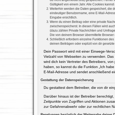
du nicht angemeldet bist) gespeichert. Ferner
Gültigkeit von einem Jahr. Alle Cookies kannst 
Weiterhin werden die Daten gespeichert, die du
eindeutiger Benutzername, eine E-Mail-Adresse
Eingabe ersichtlich.
Wenn du einen Beitrag oder eine private Nachri
zwischenspeicherst. In diesen Fällen wird auc
(dazu zählen Private Nachrichten und Umfrage
Die von deinem Browser übermittelte Browser-K
Schließlich erfordern einzelne Funktionen de
deinen Beiträgen oder explizit von dir gesetz
Dein Passwort wird mit einer Einwege-Versch
Vielzahl von Webseiten zu verwenden. Das 
wird dich kein Vertreter des Betreibers, vo
haben, so kannst du die Funktion „Ich hab
E-Mail-Adresse und sendet anschließend ei
Gestattung der Datenspeicherung
Du gestattest dem Betreiber, die von dir e
Darüber hinaus ist der Betreiber berechtig
Zeitpunkte von Zugriffen und Aktionen zus
zur Gefahrenabwehr oder zur rechtlichen Na
Regelungen bezüglich der Weitergabe deiner 