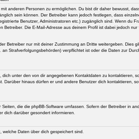
mit anderen Personen zu ermöglichen. Du bist dir daher bewusst, dass 
ugänglich sein können. Der Betreiber kann jedoch festlegen, dass einzel
registrierte Benutzer, Administratoren etc.) zugänglich sind. Wenn du
 Betreiber. Die E-Mail-Adresse aus deinem Profil ist dabei jedoch nur
r Betreiber nur mit deiner Zustimmung an Dritte weitergeben. Dies gilt
an Strafverfolgungsbehörden) verpflichtet ist oder die Daten zur Durch
 dich unter den von dir angegebenen Kontaktdaten zu kontaktieren, sof
st. Darüber hinaus dürfen er und andere Benutzer dich kontaktieren, s
er Seiten, die die phpBB-Software umfassen. Sofern der Betreiber in an
r dich darüber gesondert informieren.
ft, welche Daten über dich gespeichert sind.