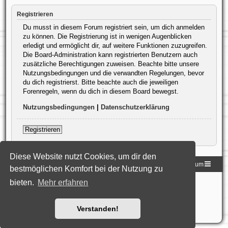
Registrieren
Du musst in diesem Forum registriert sein, um dich anmelden
zu können. Die Registrierung ist in wenigen Augenblicken
erledigt und ermöglicht dir, auf weitere Funktionen zuzugreifen.
Die Board-Administration kann registrierten Benutzern auch
zusätzliche Berechtigungen zuweisen. Beachte bitte unsere
Nutzungsbedingungen und die verwandten Regelungen, bevor
du dich registrierst. Bitte beachte auch die jeweiligen
Forenregeln, wenn du dich in diesem Board bewegst.
Nutzungsbedingungen
|
Datenschutzerklärung
Registrieren
Diese Website nutzt Cookies, um dir den
Homepage der DLG
Foren-Übersicht
Impressum
bestmöglichen Komfort bei der Nutzung zu
bieten.
Mehr erfahren
Powered by
phpBB
® Forum Software © phpBB Limited
Deutsche Übersetzung durch
phpBB.de
Style: Black-Silver-Split by Joyce&Luna
phpBB-Style-Design
Datenschutz
|
Nutzungsbedingungen
Verstanden!