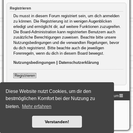
Registrieren
Du musst in diesem Forum registriert sein, um dich anmelden
zu können. Die Registrierung ist in wenigen Augenblicken
erledigt und ermöglicht dir, auf weitere Funktionen zuzugreifen.
Die Board-Administration kann registrierten Benutzern auch
zusätzliche Berechtigungen zuweisen. Beachte bitte unsere
Nutzungsbedingungen und die verwandten Regelungen, bevor
du dich registrierst. Bitte beachte auch die jeweiligen
Forenregeln, wenn du dich in diesem Board bewegst.
Nutzungsbedingungen
|
Datenschutzerklärung
Registrieren
Diese Website nutzt Cookies, um dir den
Homepage der DLG
Foren-Übersicht
Impressum
bestmöglichen Komfort bei der Nutzung zu
bieten.
Mehr erfahren
Powered by
phpBB
® Forum Software © phpBB Limited
Deutsche Übersetzung durch
phpBB.de
Style: Black-Silver-Split by Joyce&Luna
phpBB-Style-Design
Datenschutz
|
Nutzungsbedingungen
Verstanden!