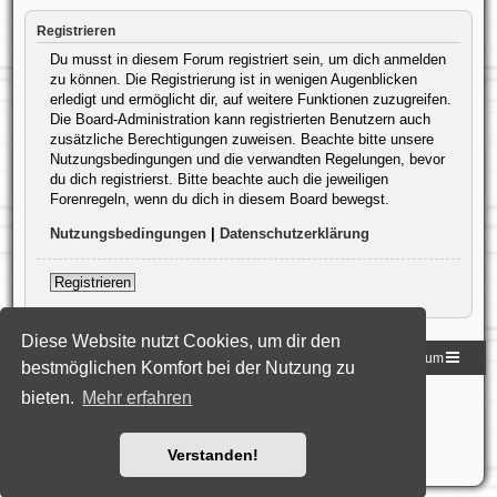
Registrieren
Du musst in diesem Forum registriert sein, um dich anmelden
zu können. Die Registrierung ist in wenigen Augenblicken
erledigt und ermöglicht dir, auf weitere Funktionen zuzugreifen.
Die Board-Administration kann registrierten Benutzern auch
zusätzliche Berechtigungen zuweisen. Beachte bitte unsere
Nutzungsbedingungen und die verwandten Regelungen, bevor
du dich registrierst. Bitte beachte auch die jeweiligen
Forenregeln, wenn du dich in diesem Board bewegst.
Nutzungsbedingungen
|
Datenschutzerklärung
Registrieren
Diese Website nutzt Cookies, um dir den
Homepage der DLG
Foren-Übersicht
Impressum
bestmöglichen Komfort bei der Nutzung zu
bieten.
Mehr erfahren
Powered by
phpBB
® Forum Software © phpBB Limited
Deutsche Übersetzung durch
phpBB.de
Style: Black-Silver-Split by Joyce&Luna
phpBB-Style-Design
Datenschutz
|
Nutzungsbedingungen
Verstanden!