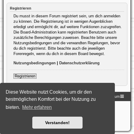
Registrieren
Du musst in diesem Forum registriert sein, um dich anmelden
zu können. Die Registrierung ist in wenigen Augenblicken
erledigt und ermöglicht dir, auf weitere Funktionen zuzugreifen.
Die Board-Administration kann registrierten Benutzern auch
zusätzliche Berechtigungen zuweisen. Beachte bitte unsere
Nutzungsbedingungen und die verwandten Regelungen, bevor
du dich registrierst. Bitte beachte auch die jeweiligen
Forenregeln, wenn du dich in diesem Board bewegst.
Nutzungsbedingungen
|
Datenschutzerklärung
Registrieren
Diese Website nutzt Cookies, um dir den
Homepage der DLG
Foren-Übersicht
Impressum
bestmöglichen Komfort bei der Nutzung zu
bieten.
Mehr erfahren
Powered by
phpBB
® Forum Software © phpBB Limited
Deutsche Übersetzung durch
phpBB.de
Style: Black-Silver-Split by Joyce&Luna
phpBB-Style-Design
Datenschutz
|
Nutzungsbedingungen
Verstanden!