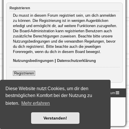
Registrieren
Du musst in diesem Forum registriert sein, um dich anmelden
zu können. Die Registrierung ist in wenigen Augenblicken
erledigt und ermöglicht dir, auf weitere Funktionen zuzugreifen.
Die Board-Administration kann registrierten Benutzern auch
zusätzliche Berechtigungen zuweisen. Beachte bitte unsere
Nutzungsbedingungen und die verwandten Regelungen, bevor
du dich registrierst. Bitte beachte auch die jeweiligen
Forenregeln, wenn du dich in diesem Board bewegst.
Nutzungsbedingungen
|
Datenschutzerklärung
Registrieren
Diese Website nutzt Cookies, um dir den
Homepage der DLG
Foren-Übersicht
Impressum
bestmöglichen Komfort bei der Nutzung zu
bieten.
Mehr erfahren
Powered by
phpBB
® Forum Software © phpBB Limited
Deutsche Übersetzung durch
phpBB.de
Style: Black-Silver-Split by Joyce&Luna
phpBB-Style-Design
Datenschutz
|
Nutzungsbedingungen
Verstanden!